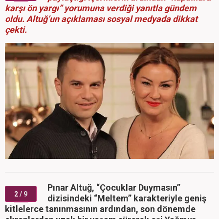
karşı ön yargı” yorumuna verdiği yanıtla gündem
oldu. Altuğ’un açıklaması sosyal medyada dikkat
çekti.
Pınar Altuğ, “Çocuklar Duymasın”
2
/ 9
dizisindeki “Meltem” karakteriyle geniş
kitlelerce tanınmasının ardından, son dönemde