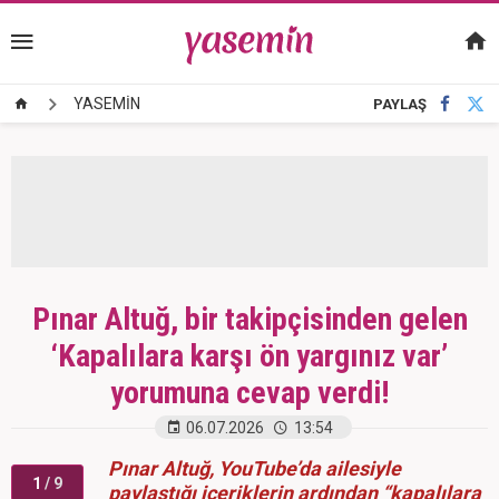
YASEMİN
PAYLAŞ
Pınar Altuğ, bir takipçisinden gelen
‘Kapalılara karşı ön yargınız var’
yorumuna cevap verdi!
06.07.2026
13:54
Pınar Altuğ, YouTube’da ailesiyle
1
/ 9
paylaştığı içeriklerin ardından “kapalılara