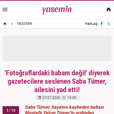
YASEMİN
PAYLAŞ
'Fotoğraflardaki babam değil' diyerek
gazetecilere seslenen Saba Tümer,
ailesini yad etti!
07.07.2026
14:30
Saba Tümer, hayatını kaybeden babası
1
/ 10
Mustafa Yalçın Tümer'in ardından