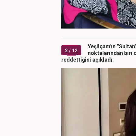
Yeşilçam'ın "Sultan
2
/ 12
noktalarından biri o
reddettiğini açıkladı.