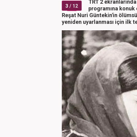
TRT 2 ekranlarında 
3
/ 12
programına konuk o
Reşat Nuri Güntekin'in ölümsüz
yeniden uyarlanması için ilk te