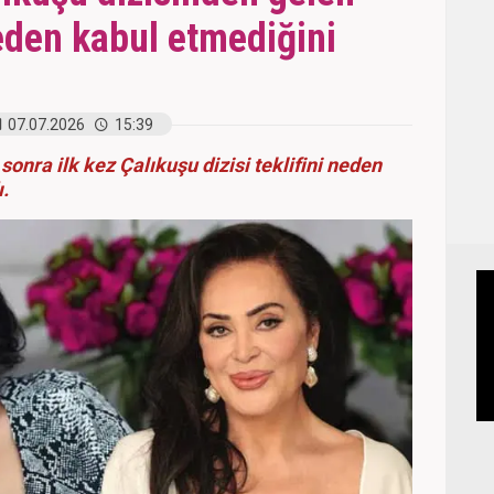
neden kabul etmediğini
07.07.2026
15:39
 sonra ilk kez Çalıkuşu dizisi teklifini neden
ı.