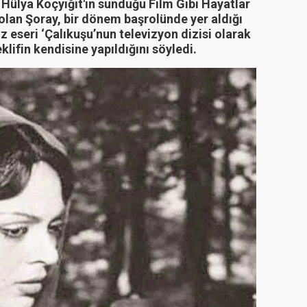
Hülya Koçyiğit'in sunduğu Film Gibi Hayatlar
lan Şoray, bir dönem başrolünde yer aldığı
 eseri ‘Çalıkuşu’nun televizyon dizisi olarak
klifin kendisine yapıldığını söyledi.