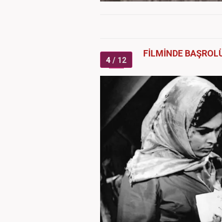
FİLMİNDE BAŞROL
4
/ 12