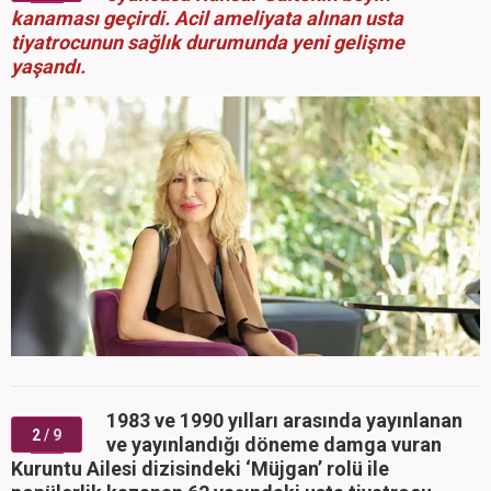
kanaması geçirdi. Acil ameliyata alınan usta
tiyatrocunun sağlık durumunda yeni gelişme
yaşandı.
1983 ve 1990 yılları arasında yayınlanan
2
/ 9
ve yayınlandığı döneme damga vuran
Kuruntu Ailesi dizisindeki ‘Müjgan’ rolü ile