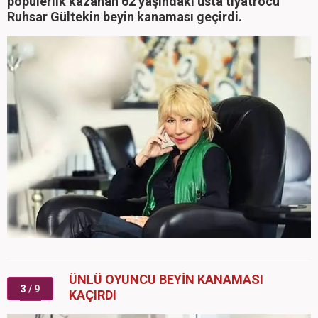
popülerlik kazanan 62 yaşındaki usta tiyatrocu
Ruhsar Gültekin beyin kanaması geçirdi.
ÜNLÜ OYUNCU BEYİN KANAMASI
3
/ 9
KAÇIRDI