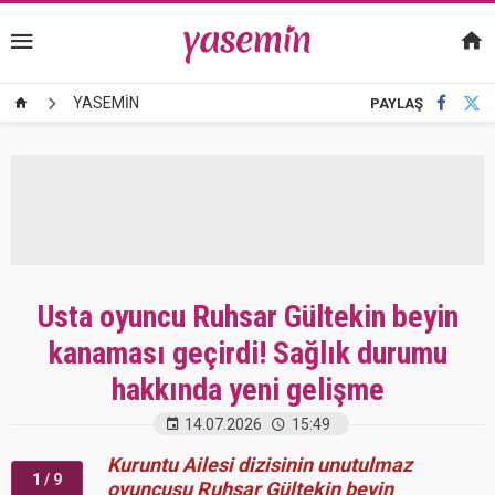
YASEMİN
PAYLAŞ
Usta oyuncu Ruhsar Gültekin beyin
kanaması geçirdi! Sağlık durumu
hakkında yeni gelişme
14.07.2026
15:49
Kuruntu Ailesi dizisinin unutulmaz
1
/ 9
oyuncusu Ruhsar Gültekin beyin