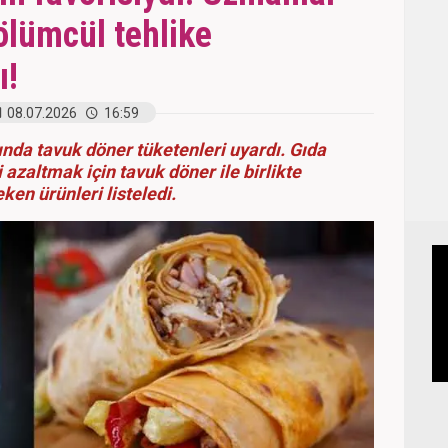
ölümcül tehlike
ı!
08.07.2026
16:59
nda tavuk döner tüketenleri uyardı. Gıda
 azaltmak için tavuk döner ile birlikte
ken ürünleri listeledi.