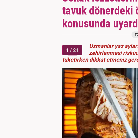
tavuk dönerdeki 
konusunda uyard
Uzmanlar yaz ayları
1
/ 21
zehirlenmesi riskini
tüketirken dikkat etmeniz gere