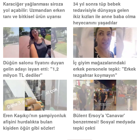
Karaciğer yağlanması siroza
34 yıl sonra tüp bebek
yol açabilir: Uzmandan erken
tedavisiyle dünyaya gelen
tanı ve bitkisel ürün uyarısı
ikiz kızları ile anne baba olma
heyecanını yaşadılar
Düğün salonu fiyatını duyan
İç giyim mağazalarındaki
gelin adayı isyan etti: "1,2
erkek personele tepki: "Erkek
milyon TL dediler"
tezgahtar koymayın"
Eren Kaşıkçı'nın şampiyonluk
Bülent Ersoy'a 'Canavar'
afişini hurdalıkta bulan
benzetmesi! Sosyal medyada
kişiden öğüt gibi sözler!
tepki çekti