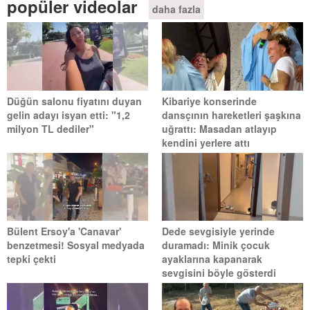
popüler videolar
daha fazla
Düğün salonu fiyatını duyan
Kibariye konserinde
gelin adayı isyan etti: "1,2
dansçının hareketleri şaşkına
milyon TL dediler"
uğrattı: Masadan atlayıp
kendini yerlere attı
Bülent Ersoy'a 'Canavar'
Dede sevgisiyle yerinde
benzetmesi! Sosyal medyada
duramadı: Minik çocuk
tepki çekti
ayaklarına kapanarak
sevgisini böyle gösterdi