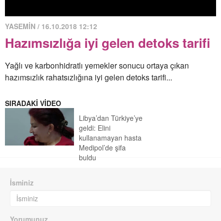
YASEMİN / 16.10.2018 12:12
Hazımsızlığa iyi gelen detoks tarifi
Yağlı ve karbonhidratlı yemekler sonucu ortaya çıkan
hazımsızlık rahatsızlığına iyi gelen detoks tarifi...
SIRADAKİ VİDEO
Libya’dan Türkiye’ye
geldi: Elini
kullanamayan hasta
Medipol’de şifa
buldu
İsminiz
Yorumunuz