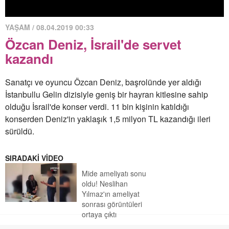
YAŞAM / 08.04.2019 00:33
Özcan Deniz, İsrail'de servet
kazandı
Sanatçı ve oyuncu Özcan Deniz, başrolünde yer aldığı
İstanbullu Gelin dizisiyle geniş bir hayran kitlesine sahip
olduğu İsrail'de konser verdi. 11 bin kişinin katıldığı
konserden Deniz'in yaklaşık 1,5 milyon TL kazandığı ileri
sürüldü.
SIRADAKİ VİDEO
Mide ameliyatı sonu
oldu! Neslihan
Yılmaz'ın ameliyat
sonrası görüntüleri
ortaya çıktı