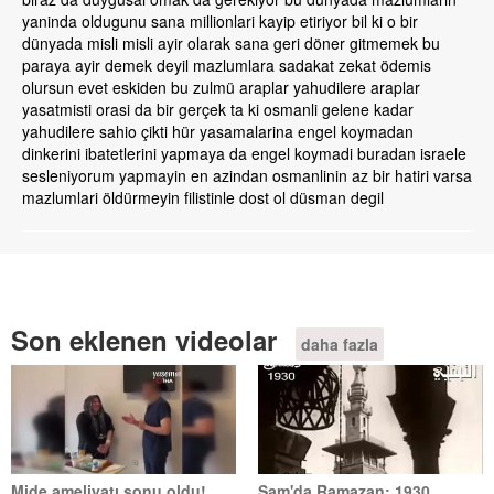
yaninda oldugunu sana millionlari kayip etiriyor bil ki o bir
dünyada misli misli ayir olarak sana geri döner gitmemek bu
paraya ayir demek deyil mazlumlara sadakat zekat ödemis
olursun evet eskiden bu zulmü araplar yahudilere araplar
yasatmisti orasi da bir gerçek ta ki osmanli gelene kadar
yahudilere sahio çikti hür yasamalarina engel koymadan
dinkerini ibatetlerini yapmaya da engel koymadi buradan israele
sesleniyorum yapmayin en azindan osmanlinin az bir hatiri varsa
mazlumlari öldürmeyin filistinle dost ol düsman degil
Son eklenen videolar
daha fazla
Mide ameliyatı sonu oldu!
Şam'da Ramazan: 1930