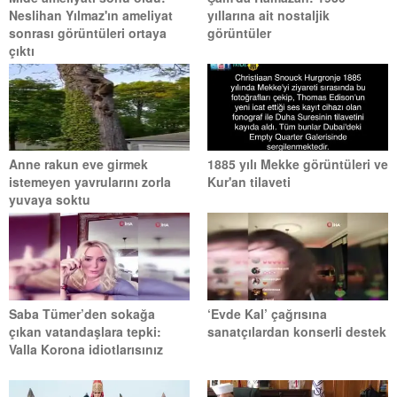
Neslihan Yılmaz'ın ameliyat
yıllarına ait nostaljik
sonrası görüntüleri ortaya
görüntüler
çıktı
Anne rakun eve girmek
1885 yılı Mekke görüntüleri ve
istemeyen yavrularını zorla
Kur'an tilaveti
yuvaya soktu
Saba Tümer’den sokağa
‘Evde Kal’ çağrısına
çıkan vatandaşlara tepki:
sanatçılardan konserli destek
Valla Korona idiotlarısınız