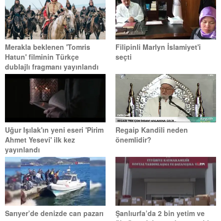
Merakla beklenen 'Tomris
Filipinli Marlyn İslamiyet'i
Hatun' filminin Türkçe
seçti
dublajlı fragmanı yayınlandı
Uğur Işılak'ın yeni eseri 'Pirim
Regaip Kandili neden
Ahmet Yesevi' ilk kez
önemlidir?
yayınlandı
Sarıyer’de denizde can pazarı
Şanlıurfa’da 2 bin yetim ve