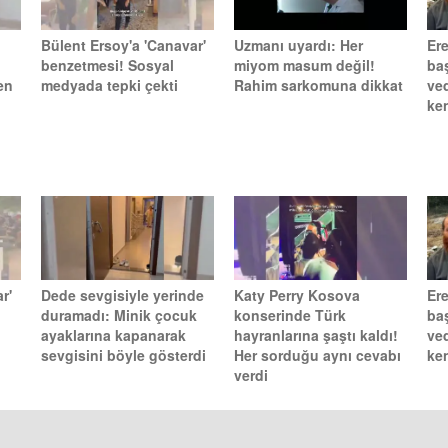
Bülent Ersoy'a 'Canavar'
Uzmanı uyardı: Her
Ere
benzetmesi! Sosyal
miyom masum değil!
ba
en
medyada tepki çekti
Rahim sarkomuna dikkat
ve
ken
r'
Dede sevgisiyle yerinde
Katy Perry Kosova
Ere
duramadı: Minik çocuk
konserinde Türk
ba
ayaklarına kapanarak
hayranlarına şaştı kaldı!
ve
sevgisini böyle gösterdi
Her sorduğu aynı cevabı
ken
verdi