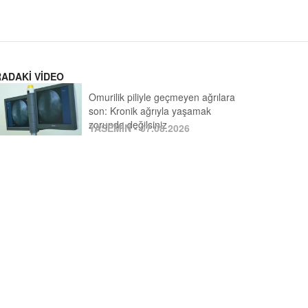
RADAKİ VİDEO
Omurilik piliyle geçmeyen ağrılara
son: Kronik ağrıyla yaşamak
zorunda değilsiniz
YASEMİN - 07.08.2026