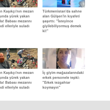
n Kaşıkçı'nın mezarı
Türkmenistan'da sahne
şında yürek yakan
alan Gülşen'in kıyafeti
da! Babası mezarını
şaşırttı: "İsteyince
di elleriyle suladı
giyilebiliyormuş demek
ki!"
n Kaşıkçı'nın mezarı
İç giyim mağazalarındaki
şında yürek yakan
erkek personele tepki:
da! Babası mezarını
"Erkek tezgahtar
di elleriyle suladı
koymayın"