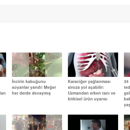
İncirin kabuğunu
Karaciğer yağlanması
34
soyanlar yandı! Meğer
siroza yol açabilir:
te
dan
her derde devaymış
Uzmandan erken tanı ve
gel
bitkisel ürün uyarısı
ba
yaş