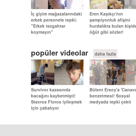
İç giyim mağazalarındaki
Eren Kaşıkçı'nın
erkek personele tepki:
şampiyonluk afişini
"Erkek tezgahtar
hurdalıkta bulan kişid
koymayın"
öğüt gibi sözler!
popüler videolar
daha fazla
Survivor kazasında
Bülent Ersoy'a 'Canava
bacağını kaybetmişti!
benzetmesi! Sosyal
Stavros Floros iyileşmek
medyada tepki çekti
için çabalıyor