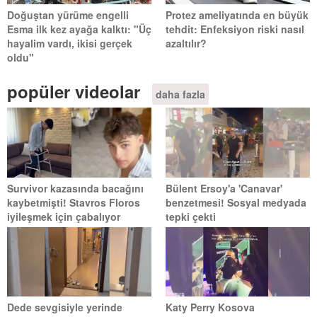
Doğuştan yürüme engelli
Protez ameliyatında en büyük
Esma ilk kez ayağa kalktı: "Üç
tehdit: Enfeksiyon riski nasıl
hayalim vardı, ikisi gerçek
azaltılır?
oldu"
popüler videolar
daha fazla
Survivor kazasında bacağını
Bülent Ersoy'a 'Canavar'
kaybetmişti! Stavros Floros
benzetmesi! Sosyal medyada
iyileşmek için çabalıyor
tepki çekti
Dede sevgisiyle yerinde
Katy Perry Kosova