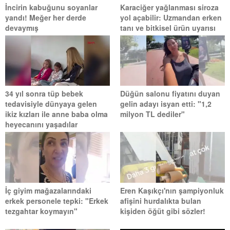
İncirin kabuğunu soyanlar
Karaciğer yağlanması siroza
yandı! Meğer her derde
yol açabilir: Uzmandan erken
devaymış
tanı ve bitkisel ürün uyarısı
34 yıl sonra tüp bebek
Düğün salonu fiyatını duyan
tedavisiyle dünyaya gelen
gelin adayı isyan etti: "1,2
ikiz kızları ile anne baba olma
milyon TL dediler"
heyecanını yaşadılar
İç giyim mağazalarındaki
Eren Kaşıkçı'nın şampiyonluk
erkek personele tepki: "Erkek
afişini hurdalıkta bulan
tezgahtar koymayın"
kişiden öğüt gibi sözler!