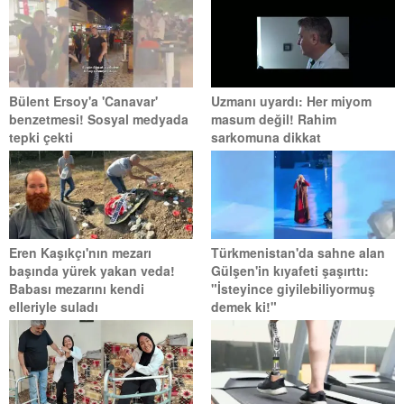
Bülent Ersoy'a 'Canavar'
Uzmanı uyardı: Her miyom
benzetmesi! Sosyal medyada
masum değil! Rahim
tepki çekti
sarkomuna dikkat
Eren Kaşıkçı'nın mezarı
Türkmenistan'da sahne alan
başında yürek yakan veda!
Gülşen'in kıyafeti şaşırttı:
Babası mezarını kendi
"İsteyince giyilebiliyormuş
elleriyle suladı
demek ki!"