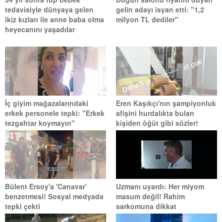
tedavisiyle dünyaya gelen
gelin adayı isyan etti: "1,2
ikiz kızları ile anne baba olma
milyon TL dediler"
heyecanını yaşadılar
İç giyim mağazalarındaki
Eren Kaşıkçı'nın şampiyonluk
erkek personele tepki: "Erkek
afişini hurdalıkta bulan
tezgahtar koymayın"
kişiden öğüt gibi sözler!
Bülent Ersoy'a 'Canavar'
Uzmanı uyardı: Her miyom
benzetmesi! Sosyal medyada
masum değil! Rahim
tepki çekti
sarkomuna dikkat