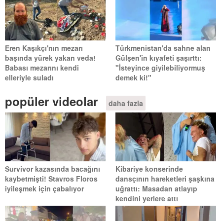
Eren Kaşıkçı'nın mezarı
Türkmenistan'da sahne alan
başında yürek yakan veda!
Gülşen'in kıyafeti şaşırttı:
Babası mezarını kendi
"İsteyince giyilebiliyormuş
elleriyle suladı
demek ki!"
popüler videolar
daha fazla
Survivor kazasında bacağını
Kibariye konserinde
kaybetmişti! Stavros Floros
dansçının hareketleri şaşkına
iyileşmek için çabalıyor
uğrattı: Masadan atlayıp
kendini yerlere attı