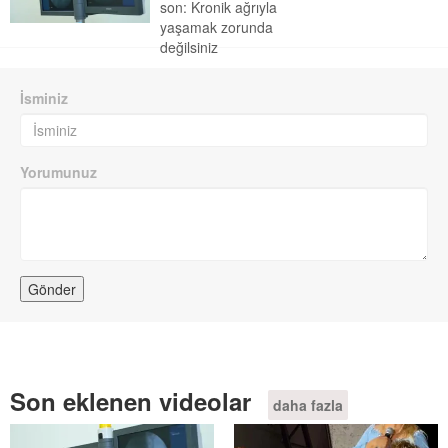
son: Kronik ağrıyla
yaşamak zorunda
değilsiniz
İsminiz
Yorumunuz
Son eklenen videolar
daha fazla