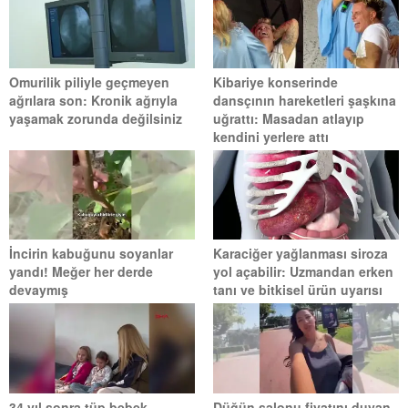
Omurilik piliyle geçmeyen
Kibariye konserinde
ağrılara son: Kronik ağrıyla
dansçının hareketleri şaşkına
yaşamak zorunda değilsiniz
uğrattı: Masadan atlayıp
kendini yerlere attı
İncirin kabuğunu soyanlar
Karaciğer yağlanması siroza
yandı! Meğer her derde
yol açabilir: Uzmandan erken
devaymış
tanı ve bitkisel ürün uyarısı
34 yıl sonra tüp bebek
Düğün salonu fiyatını duyan