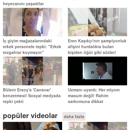
heyecanını yaşadılar
İç giyim mağazalarındaki
Eren Kaşıkçı'nın şampiyonluk
erkek personele tepki: "Erkek
afişini hurdalıkta bulan
tezgahtar koymayın"
kişiden öğüt gibi sözler!
Bülent Ersoy'a 'Canavar'
Uzmanı uyardı: Her miyom
benzetmesi! Sosyal medyada
masum değil! Rahim
tepki çekti
sarkomuna dikkat
popüler videolar
daha fazla