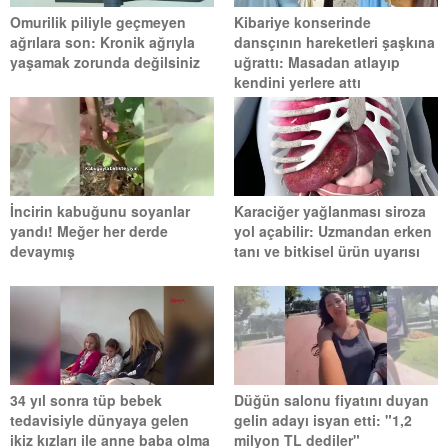
Omurilik piliyle geçmeyen
Kibariye konserinde
ağrılara son: Kronik ağrıyla
dansçının hareketleri şaşkına
yaşamak zorunda değilsiniz
uğrattı: Masadan atlayıp
kendini yerlere attı
İncirin kabuğunu soyanlar
Karaciğer yağlanması siroza
yandı! Meğer her derde
yol açabilir: Uzmandan erken
devaymış
tanı ve bitkisel ürün uyarısı
34 yıl sonra tüp bebek
Düğün salonu fiyatını duyan
tedavisiyle dünyaya gelen
gelin adayı isyan etti: "1,2
ikiz kızları ile anne baba olma
milyon TL dediler"