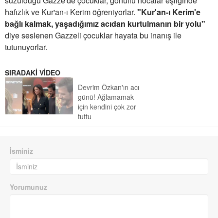
süzüldüğü Gazze'de çocuklar, gönüllü hocalar eşliğinde
hafızlık ve Kur'an-ı Kerim öğreniyorlar.
"Kur'an-ı Kerim'e
bağlı kalmak, yaşadığımız acıdan kurtulmanın bir yolu"
diye seslenen Gazzeli çocuklar hayata bu inanış ile
tutunuyorlar.
SIRADAKİ VİDEO
Devrim Özkan'ın acı
günü! Ağlamamak
için kendini çok zor
tuttu
İsminiz
Yorumunuz