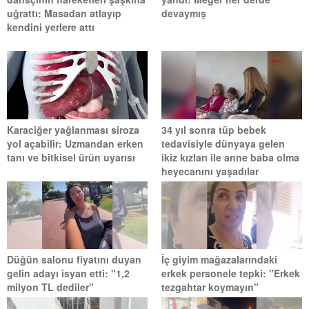
uğrattı: Masadan atlayıp
devaymış
kendini yerlere attı
Karaciğer yağlanması siroza
34 yıl sonra tüp bebek
yol açabilir: Uzmandan erken
tedavisiyle dünyaya gelen
tanı ve bitkisel ürün uyarısı
ikiz kızları ile anne baba olma
heyecanını yaşadılar
Düğün salonu fiyatını duyan
İç giyim mağazalarındaki
gelin adayı isyan etti: "1,2
erkek personele tepki: "Erkek
milyon TL dediler"
tezgahtar koymayın"