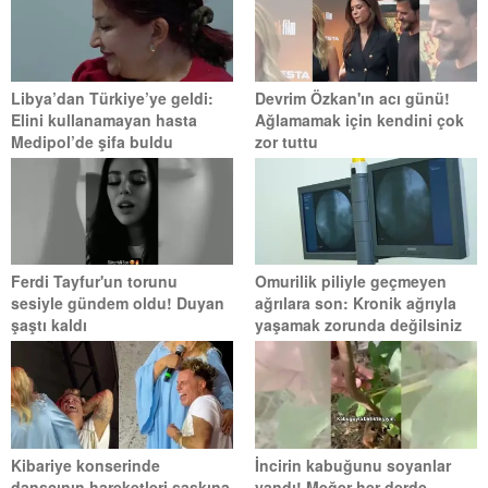
Libya’dan Türkiye’ye geldi:
Devrim Özkan'ın acı günü!
Elini kullanamayan hasta
Ağlamamak için kendini çok
Medipol’de şifa buldu
zor tuttu
Ferdi Tayfur'un torunu
Omurilik piliyle geçmeyen
sesiyle gündem oldu! Duyan
ağrılara son: Kronik ağrıyla
şaştı kaldı
yaşamak zorunda değilsiniz
Kibariye konserinde
İncirin kabuğunu soyanlar
dansçının hareketleri şaşkına
yandı! Meğer her derde