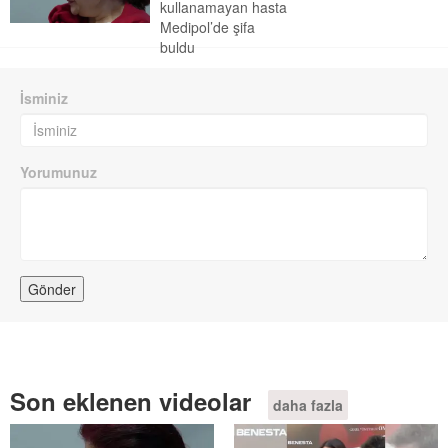
kullanamayan hasta
Medipol’de şifa
buldu
İsminiz
Yorumunuz
Son eklenen videolar
daha fazla