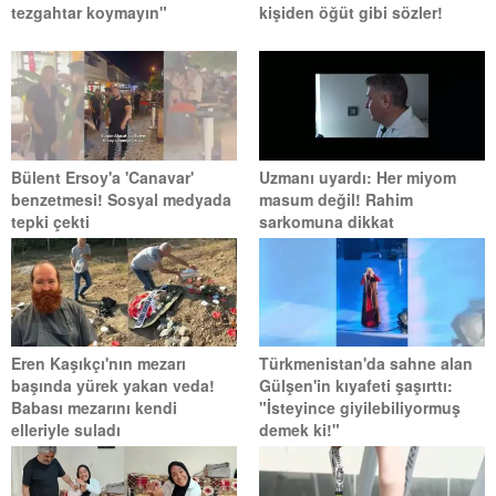
tezgahtar koymayın"
kişiden öğüt gibi sözler!
Bülent Ersoy'a 'Canavar'
Uzmanı uyardı: Her miyom
benzetmesi! Sosyal medyada
masum değil! Rahim
tepki çekti
sarkomuna dikkat
Eren Kaşıkçı'nın mezarı
Türkmenistan'da sahne alan
başında yürek yakan veda!
Gülşen'in kıyafeti şaşırttı:
Babası mezarını kendi
"İsteyince giyilebiliyormuş
elleriyle suladı
demek ki!"