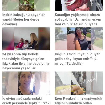
İncirin kabuğunu soyanlar
Karaciğer yağlanması siroza
yandı! Meğer her derde
yol açabilir: Uzmandan erken
devaymış
tanı ve bitkisel ürün uyarısı
34 yıl sonra tüp bebek
Düğün salonu fiyatını duyan
tedavisiyle dünyaya gelen
gelin adayı isyan etti: "1,2
ikiz kızları ile anne baba olma
milyon TL dediler"
heyecanını yaşadılar
İç giyim mağazalarındaki
Eren Kaşıkçı'nın şampiyonluk
erkek personele tepki: "Erkek
afişini hurdalıkta bulan