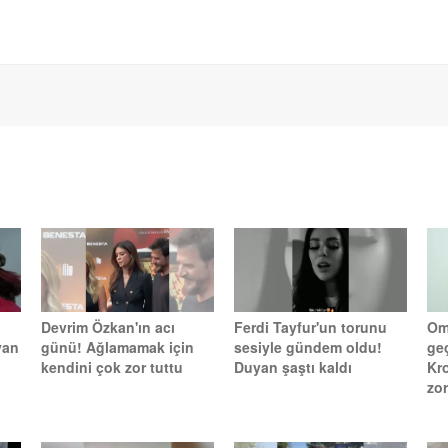
Devrim Özkan'ın acı
Ferdi Tayfur'un torunu
Omu
yan
günü! Ağlamamak için
sesiyle gündem oldu!
ge
kendini çok zor tuttu
Duyan şaştı kaldı
Kr
zo