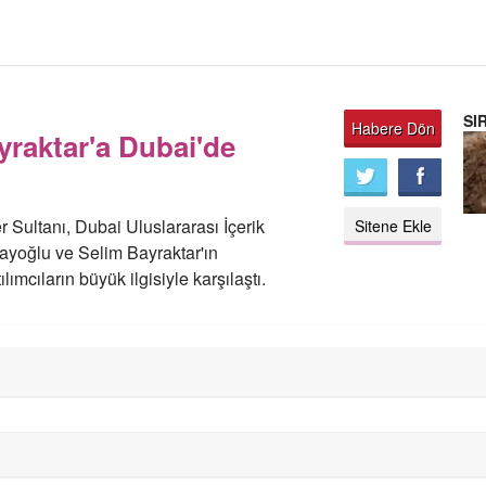
SI
Habere Dön
raktar'a Dubai'de
 Sultanı, Dubai Uluslararası İçerik
Sitene Ekle
ayoğlu ve Selim Bayraktar'ın
lımcıların büyük ilgisiyle karşılaştı.