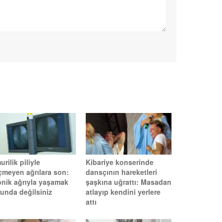
rilik piliyle
Kibariye konserinde
çmeyen ağrılara son:
dansçının hareketleri
onik ağrıyla yaşamak
şaşkına uğrattı: Masadan
runda değilsiniz
atlayıp kendini yerlere
attı