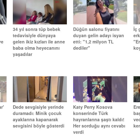
34 yıl sonra tüp bebek
Düğün salonu fiyatını
İç
tedavisiyle dünyaya
duyan gelin adayı isyan
er
ve
gelen ikiz kızları ile anne
etti: "1,2 milyon TL
"E
baba olma heyecanını
dediler"
ko
yaşadılar
r'
Dede sevgisiyle yerinde
Katy Perry Kosova
Ere
duramadı: Minik çocuk
konserinde Türk
ba
ayaklarına kapanarak
hayranlarına şaştı kaldı!
ve
sevgisini böyle gösterdi
Her sorduğu aynı cevabı
ken
verdi