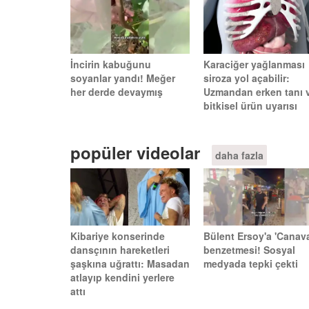
İncirin kabuğunu
Karaciğer yağlanması
soyanlar yandı! Meğer
siroza yol açabilir:
her derde devaymış
Uzmandan erken tanı 
bitkisel ürün uyarısı
popüler videolar
daha fazla
Kibariye konserinde
Bülent Ersoy'a 'Canava
dansçının hareketleri
benzetmesi! Sosyal
şaşkına uğrattı: Masadan
medyada tepki çekti
atlayıp kendini yerlere
attı