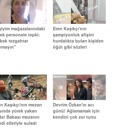
 giyim mağazalarındaki
Eren Kaşıkçı'nın
kek personele tepki:
şampiyonluk afişini
rkek tezgahtar
hurdalıkta bulan kişiden
ymayın"
öğüt gibi sözler!
n Kaşıkçı'nın mezarı
Devrim Özkan'ın acı
şında yürek yakan
günü! Ağlamamak için
da! Babası mezarını
kendini çok zor tuttu
di elleriyle suladı