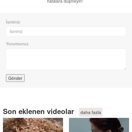
hatalara düşmeyin!
İsminiz
Yorumunuz
Son eklenen videolar
daha fazla