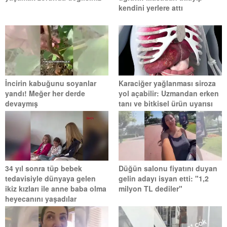
kendini yerlere attı
İncirin kabuğunu soyanlar
Karaciğer yağlanması siroza
yandı! Meğer her derde
yol açabilir: Uzmandan erken
devaymış
tanı ve bitkisel ürün uyarısı
34 yıl sonra tüp bebek
Düğün salonu fiyatını duyan
tedavisiyle dünyaya gelen
gelin adayı isyan etti: "1,2
ikiz kızları ile anne baba olma
milyon TL dediler"
heyecanını yaşadılar