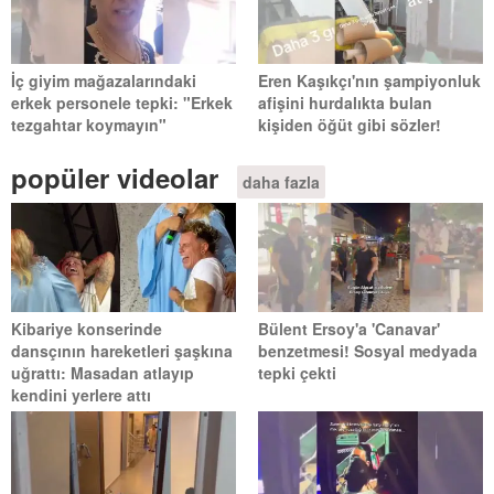
İç giyim mağazalarındaki
Eren Kaşıkçı'nın şampiyonluk
erkek personele tepki: "Erkek
afişini hurdalıkta bulan
tezgahtar koymayın"
kişiden öğüt gibi sözler!
popüler videolar
daha fazla
Kibariye konserinde
Bülent Ersoy'a 'Canavar'
dansçının hareketleri şaşkına
benzetmesi! Sosyal medyada
uğrattı: Masadan atlayıp
tepki çekti
kendini yerlere attı