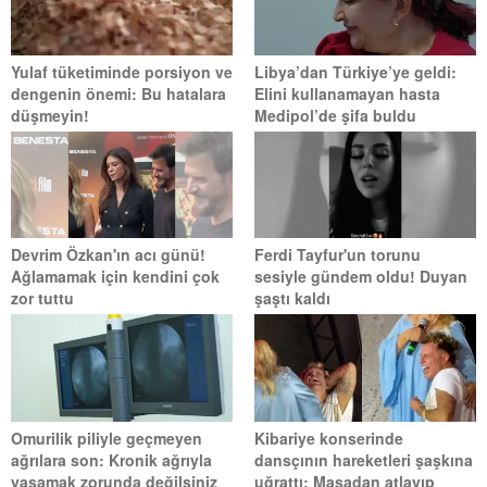
Yulaf tüketiminde porsiyon ve
Libya’dan Türkiye’ye geldi:
dengenin önemi: Bu hatalara
Elini kullanamayan hasta
düşmeyin!
Medipol’de şifa buldu
Devrim Özkan'ın acı günü!
Ferdi Tayfur'un torunu
Ağlamamak için kendini çok
sesiyle gündem oldu! Duyan
zor tuttu
şaştı kaldı
Omurilik piliyle geçmeyen
Kibariye konserinde
ağrılara son: Kronik ağrıyla
dansçının hareketleri şaşkına
yaşamak zorunda değilsiniz
uğrattı: Masadan atlayıp