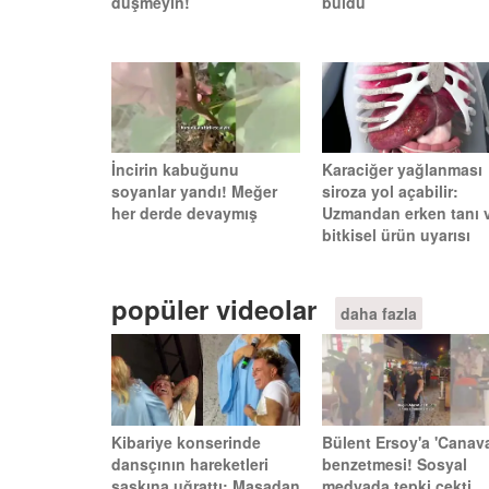
düşmeyin!
buldu
İncirin kabuğunu
Karaciğer yağlanması
soyanlar yandı! Meğer
siroza yol açabilir:
her derde devaymış
Uzmandan erken tanı 
bitkisel ürün uyarısı
popüler videolar
daha fazla
Kibariye konserinde
Bülent Ersoy'a 'Canava
dansçının hareketleri
benzetmesi! Sosyal
şaşkına uğrattı: Masadan
medyada tepki çekti