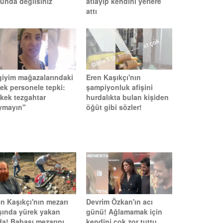
runda değilsiniz
atlayıp kendini yerlere
attı
 giyim mağazalarındaki
Eren Kaşıkçı'nın
kek personele tepki:
şampiyonluk afişini
rkek tezgahtar
hurdalıkta bulan kişiden
ymayın"
öğüt gibi sözler!
n Kaşıkçı'nın mezarı
Devrim Özkan'ın acı
şında yürek yakan
günü! Ağlamamak için
da! Babası mezarını
kendini çok zor tuttu