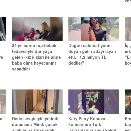
zo
34 yıl sonra tüp bebek
Düğün salonu fiyatını
İç
tedavisiyle dünyaya
duyan gelin adayı isyan
er
ve
gelen ikiz kızları ile anne
etti: "1,2 milyon TL
"E
baba olma heyecanını
dediler"
ko
yaşadılar
r'
Dede sevgisiyle yerinde
Katy Perry Kosova
Ere
duramadı: Minik çocuk
konserinde Türk
ba
ayaklarına kapanarak
hayranlarına şaştı kaldı!
ve