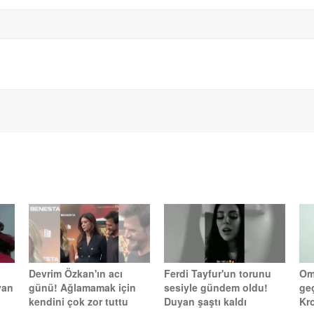
Devrim Özkan'ın acı
Ferdi Tayfur'un torunu
Omu
yan
günü! Ağlamamak için
sesiyle gündem oldu!
ge
kendini çok zor tuttu
Duyan şaştı kaldı
Kr