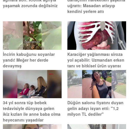
yaşamak zorunda değilsiniz
uğrattı: Masadan atlayıp
kendini yerlere attı
İncirin kabuğunu soyanlar
Karaciğer yağlanması siroza
yandı! Meğer her derde
yol açabilir: Uzmandan erken
devaymış
tanı ve bitkisel ürün uyarısı
34 yıl sonra tüp bebek
Düğün salonu fiyatını duyan
tedavisiyle dünyaya gelen
gelin adayı isyan etti: "1,2
ikiz kızları ile anne baba olma
milyon TL dediler"
heyecanını yaşadılar