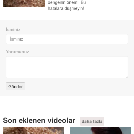
dengenin önemi: Bu
hatalara düşmeyin!
İsminiz
Yorumunuz
Son eklenen videolar
daha fazla