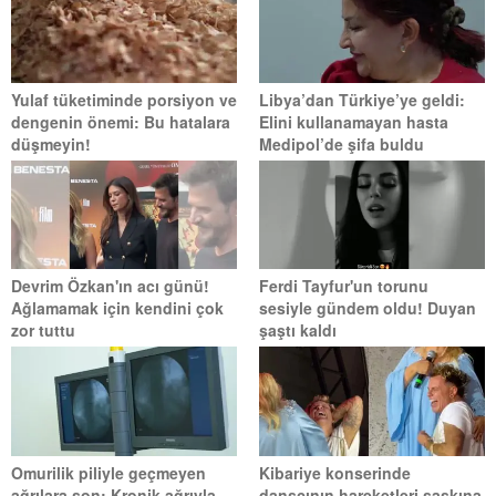
Yulaf tüketiminde porsiyon ve
Libya’dan Türkiye’ye geldi:
dengenin önemi: Bu hatalara
Elini kullanamayan hasta
düşmeyin!
Medipol’de şifa buldu
Devrim Özkan'ın acı günü!
Ferdi Tayfur'un torunu
Ağlamamak için kendini çok
sesiyle gündem oldu! Duyan
zor tuttu
şaştı kaldı
Omurilik piliyle geçmeyen
Kibariye konserinde
ağrılara son: Kronik ağrıyla
dansçının hareketleri şaşkına