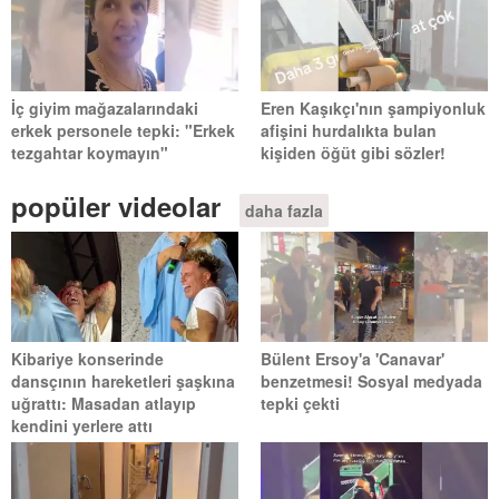
İç giyim mağazalarındaki
Eren Kaşıkçı'nın şampiyonluk
erkek personele tepki: "Erkek
afişini hurdalıkta bulan
tezgahtar koymayın"
kişiden öğüt gibi sözler!
popüler videolar
daha fazla
Kibariye konserinde
Bülent Ersoy'a 'Canavar'
dansçının hareketleri şaşkına
benzetmesi! Sosyal medyada
uğrattı: Masadan atlayıp
tepki çekti
kendini yerlere attı