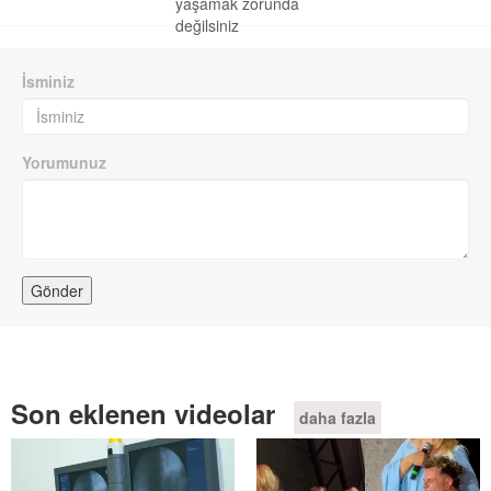
yaşamak zorunda
değilsiniz
İsminiz
Yorumunuz
Son eklenen videolar
daha fazla