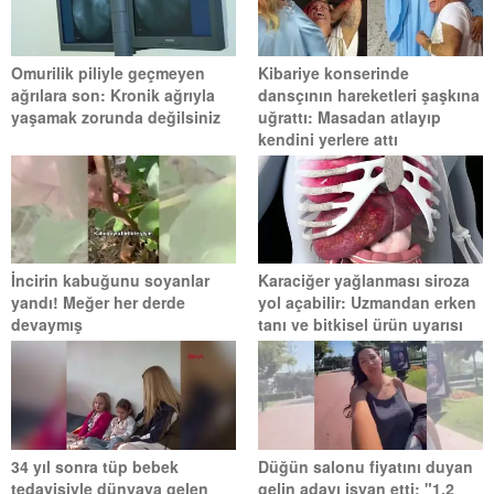
Omurilik piliyle geçmeyen
Kibariye konserinde
ağrılara son: Kronik ağrıyla
dansçının hareketleri şaşkına
yaşamak zorunda değilsiniz
uğrattı: Masadan atlayıp
kendini yerlere attı
İncirin kabuğunu soyanlar
Karaciğer yağlanması siroza
yandı! Meğer her derde
yol açabilir: Uzmandan erken
devaymış
tanı ve bitkisel ürün uyarısı
34 yıl sonra tüp bebek
Düğün salonu fiyatını duyan
tedavisiyle dünyaya gelen
gelin adayı isyan etti: "1,2