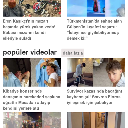
Eren Kaşıkçı'nın mezarı
Türkmenistan'da sahne alan
başında yürek yakan veda!
Gülşen'in kıyafeti şaşırttı:
Babası mezarını kendi
"İsteyince giyilebiliyormuş
elleriyle suladı
demek ki!"
popüler videolar
daha fazla
Kibariye konserinde
Survivor kazasında bacağını
dansçının hareketleri şaşkına
kaybetmişti! Stavros Floros
uğrattı: Masadan atlayıp
iyileşmek için çabalıyor
kendini yerlere attı