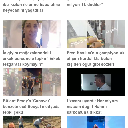
ikiz kızları ile anne baba olma
milyon TL dediler"
heyecanını yaşadılar
İç giyim mağazalarındaki
Eren Kaşıkçı'nın şampiyonluk
erkek personele tepki: "Erkek
afişini hurdalıkta bulan
tezgahtar koymayın"
kişiden öğüt gibi sözler!
Bülent Ersoy'a 'Canavar'
Uzmanı uyardı: Her miyom
benzetmesi! Sosyal medyada
masum değil! Rahim
tepki çekti
sarkomuna dikkat