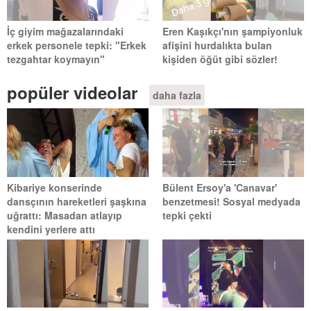
İç giyim mağazalarındaki
Eren Kaşıkçı'nın şampiyonluk
erkek personele tepki: "Erkek
afişini hurdalıkta bulan
tezgahtar koymayın"
kişiden öğüt gibi sözler!
popüler videolar
daha fazla
Kibariye konserinde
Bülent Ersoy'a 'Canavar'
dansçının hareketleri şaşkına
benzetmesi! Sosyal medyada
uğrattı: Masadan atlayıp
tepki çekti
kendini yerlere attı