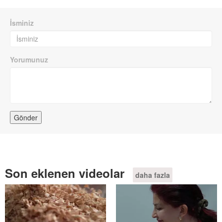
İsminiz
Yorumunuz
Son eklenen videolar
daha fazla