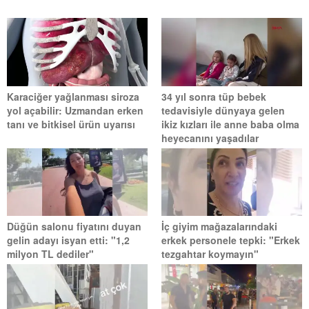
Karaciğer yağlanması siroza
34 yıl sonra tüp bebek
yol açabilir: Uzmandan erken
tedavisiyle dünyaya gelen
tanı ve bitkisel ürün uyarısı
ikiz kızları ile anne baba olma
heyecanını yaşadılar
Düğün salonu fiyatını duyan
İç giyim mağazalarındaki
gelin adayı isyan etti: "1,2
erkek personele tepki: "Erkek
milyon TL dediler"
tezgahtar koymayın"