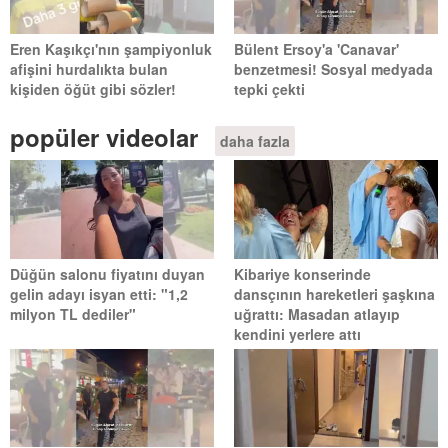
Eren Kaşıkçı'nın şampiyonluk
Bülent Ersoy'a 'Canavar'
afişini hurdalıkta bulan
benzetmesi! Sosyal medyada
kişiden öğüt gibi sözler!
tepki çekti
popüler videolar
daha fazla
Düğün salonu fiyatını duyan
Kibariye konserinde
gelin adayı isyan etti: "1,2
dansçının hareketleri şaşkına
milyon TL dediler"
uğrattı: Masadan atlayıp
kendini yerlere attı