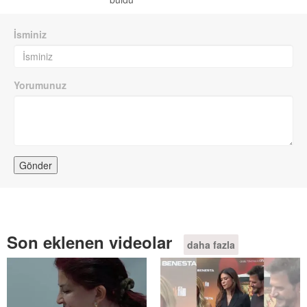
İsminiz
Yorumunuz
Son eklenen videolar
daha fazla