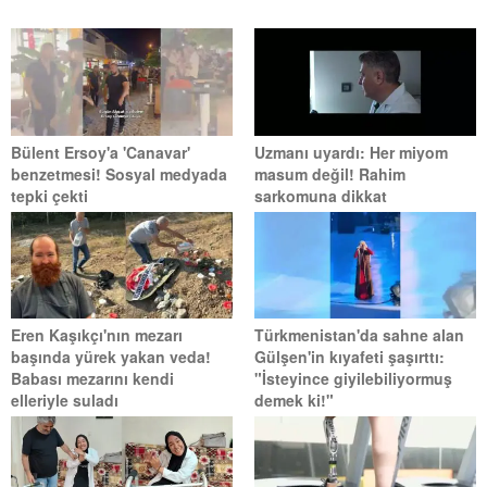
Bülent Ersoy'a 'Canavar'
Uzmanı uyardı: Her miyom
benzetmesi! Sosyal medyada
masum değil! Rahim
tepki çekti
sarkomuna dikkat
Eren Kaşıkçı'nın mezarı
Türkmenistan'da sahne alan
başında yürek yakan veda!
Gülşen'in kıyafeti şaşırttı:
Babası mezarını kendi
"İsteyince giyilebiliyormuş
elleriyle suladı
demek ki!"