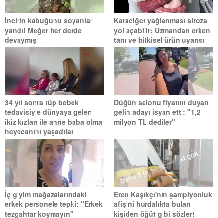
İncirin kabuğunu soyanlar
Karaciğer yağlanması siroza
yandı! Meğer her derde
yol açabilir: Uzmandan erken
devaymış
tanı ve bitkisel ürün uyarısı
34 yıl sonra tüp bebek
Düğün salonu fiyatını duyan
tedavisiyle dünyaya gelen
gelin adayı isyan etti: "1,2
ikiz kızları ile anne baba olma
milyon TL dediler"
heyecanını yaşadılar
İç giyim mağazalarındaki
Eren Kaşıkçı'nın şampiyonluk
erkek personele tepki: "Erkek
afişini hurdalıkta bulan
tezgahtar koymayın"
kişiden öğüt gibi sözler!