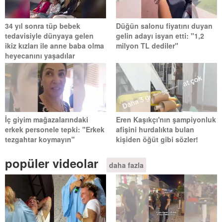
34 yıl sonra tüp bebek
Düğün salonu fiyatını duyan
tedavisiyle dünyaya gelen
gelin adayı isyan etti: "1,2
ikiz kızları ile anne baba olma
milyon TL dediler"
heyecanını yaşadılar
İç giyim mağazalarındaki
Eren Kaşıkçı'nın şampiyonluk
erkek personele tepki: "Erkek
afişini hurdalıkta bulan
tezgahtar koymayın"
kişiden öğüt gibi sözler!
popüler videolar
daha fazla