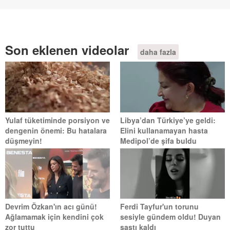
Son eklenen videolar
daha fazla
Yulaf tüketiminde porsiyon ve
Libya’dan Türkiye’ye geldi:
dengenin önemi: Bu hatalara
Elini kullanamayan hasta
düşmeyin!
Medipol’de şifa buldu
Devrim Özkan'ın acı günü!
Ferdi Tayfur'un torunu
Ağlamamak için kendini çok
sesiyle gündem oldu! Duyan
zor tuttu
şaştı kaldı