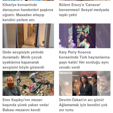
Kibariye konserinde
Bülent Ersoy'a 'Canavar'
dansçının hareketleri şaşkına
benzetmesi! Sosyal medyada
uğrattı: Masadan atlayıp
tepki çekti
kendini yerlere attı
Dede sevgisiyle yerinde
Katy Perry Kosova
duramadı: Minik çocuk
konserinde Türk hayranlarına
ayaklarına kapanarak
şaştı kaldı! Her sorduğu aynı
sevgisini böyle gösterdi
cevabı verdi
Eren Kaşıkçı'nın mezarı
Devrim Özkan'ın acı günü!
başında yürek yakan veda!
Ağlamamak için kendini çok
Babası mezarını kendi
zor tuttu