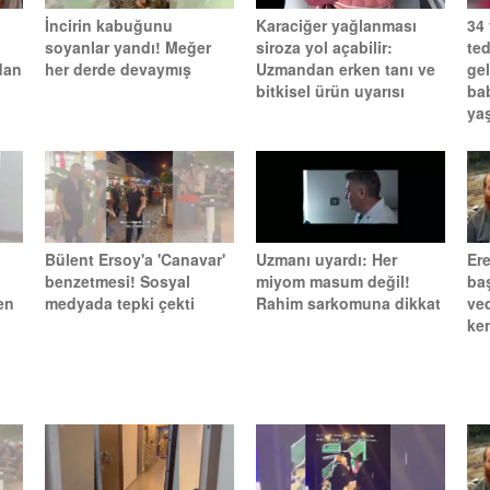
İncirin kabuğunu
Karaciğer yağlanması
34
soyanlar yandı! Meğer
siroza yol açabilir:
te
dan
her derde devaymış
Uzmandan erken tanı ve
gel
bitkisel ürün uyarısı
ba
yaş
Bülent Ersoy'a 'Canavar'
Uzmanı uyardı: Her
Ere
benzetmesi! Sosyal
miyom masum değil!
ba
en
medyada tepki çekti
Rahim sarkomuna dikkat
ve
ken