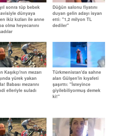
 yıl sonra tüp bebek
Düğün salonu fiyatını
davisiyle dünyaya
duyan gelin adayı isyan
en ikiz kızları ile anne
etti: "1,2 milyon TL
ba olma heyecanını
dediler"
adılar
n Kaşıkçı'nın mezarı
Türkmenistan'da sahne
şında yürek yakan
alan Gülşen'in kıyafeti
da! Babası mezarını
şaşırttı: "İsteyince
di elleriyle suladı
giyilebiliyormuş demek
ki!"