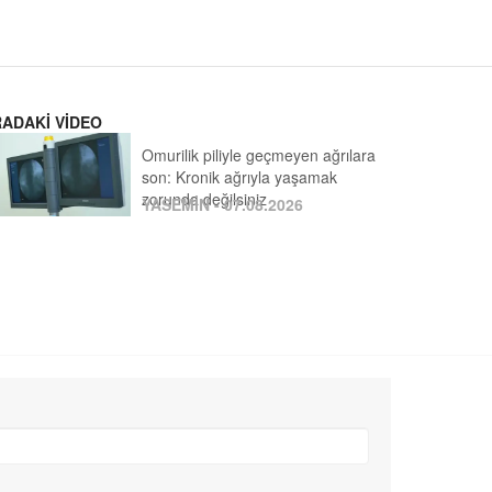
RADAKİ VİDEO
Omurilik piliyle geçmeyen ağrılara
son: Kronik ağrıyla yaşamak
zorunda değilsiniz
YASEMİN - 07.08.2026