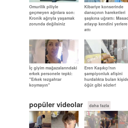
Omurilik piliyle
Kibariye konserinde
geçmeyen ağrılara son:
dansçının hareketleri
Kronik ağrıyla yaşamak
şaşkına uğrattı: Masa
zorunda değilsiniz
atlayıp kendini yerlere
attı
İç giyim mağazalarındaki
Eren Kaşıkçı'nın
erkek personele tepki:
şampiyonluk afişini
"Erkek tezgahtar
hurdalıkta bulan kişid
koymayın"
öğüt gibi sözler!
popüler videolar
daha fazla