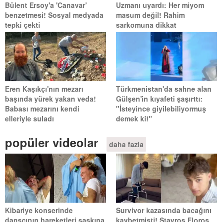
Bülent Ersoy'a 'Canavar'
Uzmanı uyardı: Her miyom
benzetmesi! Sosyal medyada
masum değil! Rahim
tepki çekti
sarkomuna dikkat
Eren Kaşıkçı'nın mezarı
Türkmenistan'da sahne alan
başında yürek yakan veda!
Gülşen'in kıyafeti şaşırttı:
Babası mezarını kendi
"İsteyince giyilebiliyormuş
elleriyle suladı
demek ki!"
popüler videolar
daha fazla
Kibariye konserinde
Survivor kazasında bacağını
dansçının hareketleri şaşkına
kaybetmişti! Stavros Floros