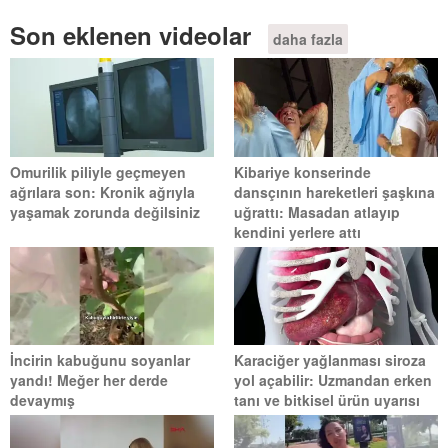
Son eklenen videolar
daha fazla
Omurilik piliyle geçmeyen
Kibariye konserinde
ağrılara son: Kronik ağrıyla
dansçının hareketleri şaşkına
yaşamak zorunda değilsiniz
uğrattı: Masadan atlayıp
kendini yerlere attı
İncirin kabuğunu soyanlar
Karaciğer yağlanması siroza
yandı! Meğer her derde
yol açabilir: Uzmandan erken
devaymış
tanı ve bitkisel ürün uyarısı