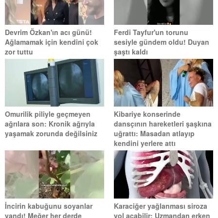
Devrim Özkan'ın acı günü!
Ferdi Tayfur'un torunu
Ağlamamak için kendini çok
sesiyle gündem oldu! Duyan
zor tuttu
şaştı kaldı
Omurilik piliyle geçmeyen
Kibariye konserinde
ağrılara son: Kronik ağrıyla
dansçının hareketleri şaşkına
yaşamak zorunda değilsiniz
uğrattı: Masadan atlayıp
kendini yerlere attı
İncirin kabuğunu soyanlar
Karaciğer yağlanması siroza
yandı! Meğer her derde
yol açabilir: Uzmandan erken