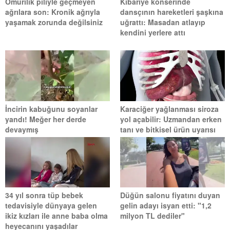
Omurilik piliyle geçmeyen
Kibariye konserinde
ağrılara son: Kronik ağrıyla
dansçının hareketleri şaşkına
yaşamak zorunda değilsiniz
uğrattı: Masadan atlayıp
kendini yerlere attı
İncirin kabuğunu soyanlar
Karaciğer yağlanması siroza
yandı! Meğer her derde
yol açabilir: Uzmandan erken
devaymış
tanı ve bitkisel ürün uyarısı
34 yıl sonra tüp bebek
Düğün salonu fiyatını duyan
tedavisiyle dünyaya gelen
gelin adayı isyan etti: "1,2
ikiz kızları ile anne baba olma
milyon TL dediler"
heyecanını yaşadılar