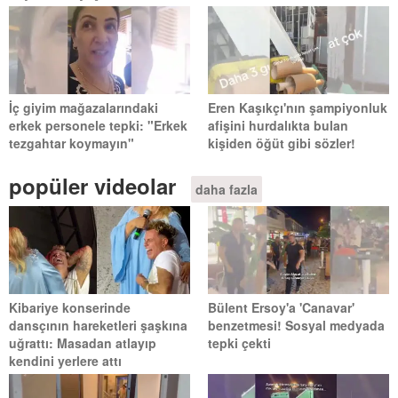
İç giyim mağazalarındaki
Eren Kaşıkçı'nın şampiyonluk
erkek personele tepki: "Erkek
afişini hurdalıkta bulan
tezgahtar koymayın"
kişiden öğüt gibi sözler!
popüler videolar
daha fazla
Kibariye konserinde
Bülent Ersoy'a 'Canavar'
dansçının hareketleri şaşkına
benzetmesi! Sosyal medyada
uğrattı: Masadan atlayıp
tepki çekti
kendini yerlere attı