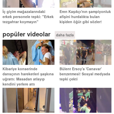
İç giyim mağazalarındaki
Eren Kaşıkçı'nın şampiyonluk
erkek personele tepki: "Erkek
afişini hurdalıkta bulan
tezgahtar koymayın"
kişiden öğüt gibi sözler!
popüler videolar
daha fazla
Kibariye konserinde
Bülent Ersoy'a 'Canavar'
dansçının hareketleri şaşkına
benzetmesi! Sosyal medyada
uğrattı: Masadan atlayıp
tepki çekti
kendini yerlere attı