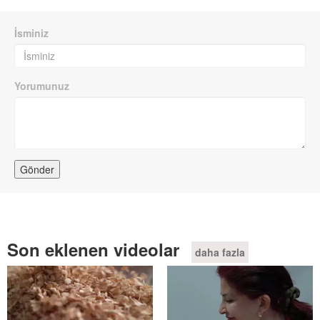
İsminiz
Yorumunuz
Son eklenen videolar
daha fazla