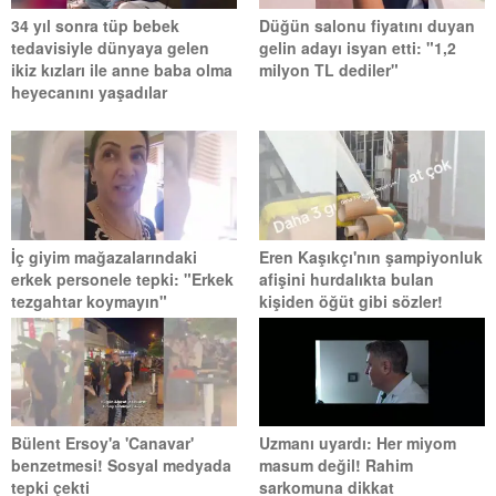
34 yıl sonra tüp bebek
Düğün salonu fiyatını duyan
tedavisiyle dünyaya gelen
gelin adayı isyan etti: "1,2
ikiz kızları ile anne baba olma
milyon TL dediler"
heyecanını yaşadılar
İç giyim mağazalarındaki
Eren Kaşıkçı'nın şampiyonluk
erkek personele tepki: "Erkek
afişini hurdalıkta bulan
tezgahtar koymayın"
kişiden öğüt gibi sözler!
Bülent Ersoy'a 'Canavar'
Uzmanı uyardı: Her miyom
benzetmesi! Sosyal medyada
masum değil! Rahim
tepki çekti
sarkomuna dikkat