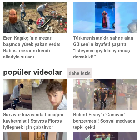
Eren Kaşıkçı'nın mezarı
Türkmenistan'da sahne alan
başında yürek yakan veda!
Gülşen'in kıyafeti şaşırttı:
Babası mezarını kendi
"İsteyince giyilebiliyormuş
elleriyle suladı
demek ki!"
popüler videolar
daha fazla
Survivor kazasında bacağını
Bülent Ersoy'a 'Canavar'
kaybetmişti! Stavros Floros
benzetmesi! Sosyal medyada
iyileşmek için çabalıyor
tepki çekti