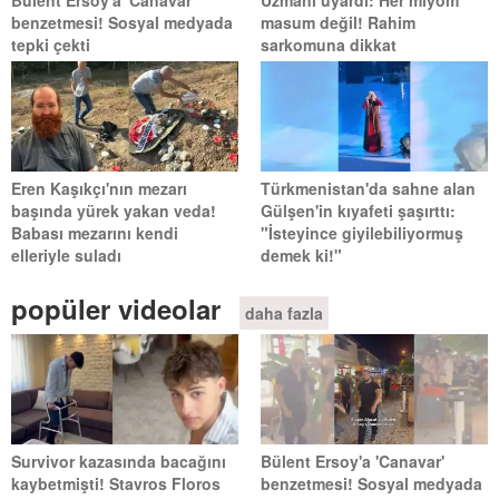
Bülent Ersoy'a 'Canavar'
Uzmanı uyardı: Her miyom
benzetmesi! Sosyal medyada
masum değil! Rahim
tepki çekti
sarkomuna dikkat
Eren Kaşıkçı'nın mezarı
Türkmenistan'da sahne alan
başında yürek yakan veda!
Gülşen'in kıyafeti şaşırttı:
Babası mezarını kendi
"İsteyince giyilebiliyormuş
elleriyle suladı
demek ki!"
popüler videolar
daha fazla
Survivor kazasında bacağını
Bülent Ersoy'a 'Canavar'
kaybetmişti! Stavros Floros
benzetmesi! Sosyal medyada