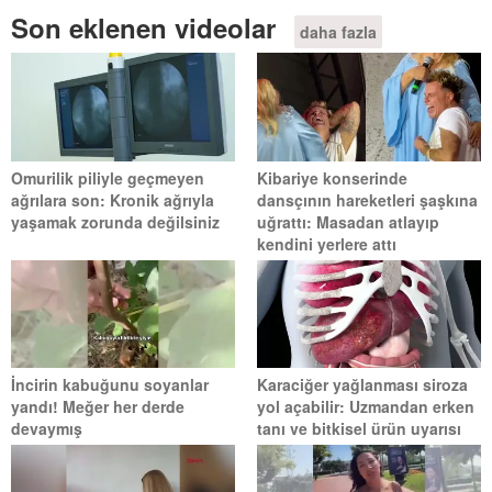
Son eklenen videolar
daha fazla
Omurilik piliyle geçmeyen
Kibariye konserinde
ağrılara son: Kronik ağrıyla
dansçının hareketleri şaşkına
yaşamak zorunda değilsiniz
uğrattı: Masadan atlayıp
kendini yerlere attı
İncirin kabuğunu soyanlar
Karaciğer yağlanması siroza
yandı! Meğer her derde
yol açabilir: Uzmandan erken
devaymış
tanı ve bitkisel ürün uyarısı