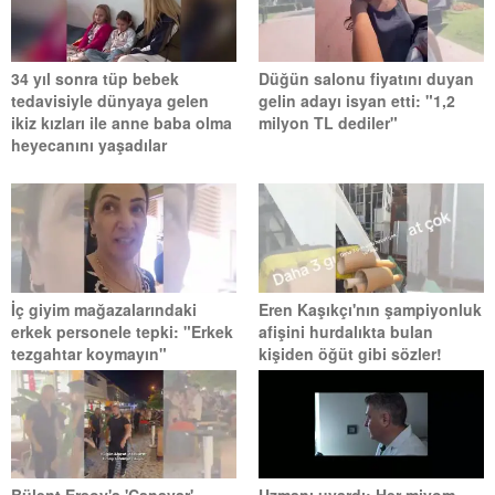
34 yıl sonra tüp bebek
Düğün salonu fiyatını duyan
tedavisiyle dünyaya gelen
gelin adayı isyan etti: "1,2
ikiz kızları ile anne baba olma
milyon TL dediler"
heyecanını yaşadılar
İç giyim mağazalarındaki
Eren Kaşıkçı'nın şampiyonluk
erkek personele tepki: "Erkek
afişini hurdalıkta bulan
tezgahtar koymayın"
kişiden öğüt gibi sözler!