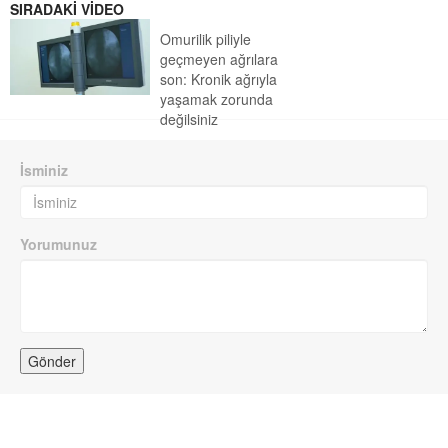
SIRADAKİ VİDEO
Omurilik piliyle
geçmeyen ağrılara
son: Kronik ağrıyla
yaşamak zorunda
değilsiniz
İsminiz
Yorumunuz