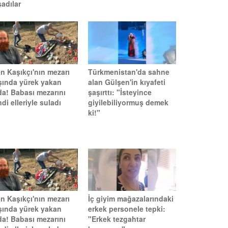
adılar
n Kaşıkçı'nın mezarı
Türkmenistan'da sahne
şında yürek yakan
alan Gülşen'in kıyafeti
da! Babası mezarını
şaşırttı: "İsteyince
di elleriyle suladı
giyilebiliyormuş demek
ki!"
n Kaşıkçı'nın mezarı
İç giyim mağazalarındaki
şında yürek yakan
erkek personele tepki:
da! Babası mezarını
"Erkek tezgahtar