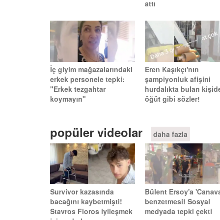
attı
İç giyim mağazalarındaki
Eren Kaşıkçı'nın
erkek personele tepki:
şampiyonluk afişini
"Erkek tezgahtar
hurdalıkta bulan kişid
koymayın"
öğüt gibi sözler!
popüler videolar
daha fazla
Survivor kazasında
Bülent Ersoy'a 'Canava
bacağını kaybetmişti!
benzetmesi! Sosyal
Stavros Floros iyileşmek
medyada tepki çekti