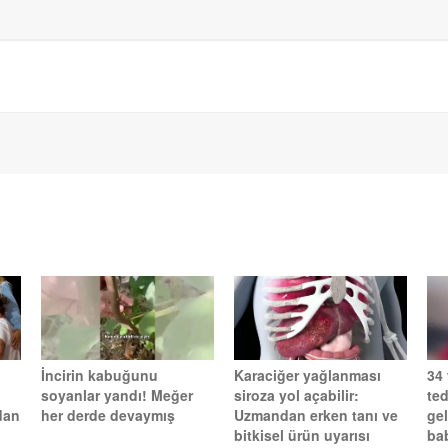
İncirin kabuğunu
Karaciğer yağlanması
34
soyanlar yandı! Meğer
siroza yol açabilir:
te
dan
her derde devaymış
Uzmandan erken tanı ve
gel
bitkisel ürün uyarısı
ba