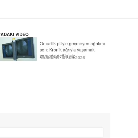
RADAKİ VİDEO
Omurilik piliyle geçmeyen ağrılara
son: Kronik ağrıyla yaşamak
zorunda değilsiniz
YASEMİN - 07.08.2026