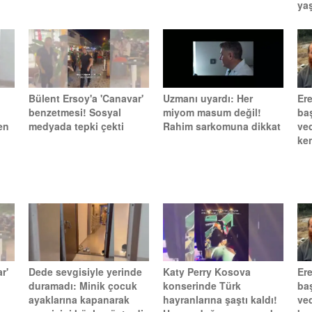
yaş
Bülent Ersoy'a 'Canavar'
Uzmanı uyardı: Her
Ere
benzetmesi! Sosyal
miyom masum değil!
ba
en
medyada tepki çekti
Rahim sarkomuna dikkat
ve
ken
r'
Dede sevgisiyle yerinde
Katy Perry Kosova
Ere
duramadı: Minik çocuk
konserinde Türk
ba
ayaklarına kapanarak
hayranlarına şaştı kaldı!
ve