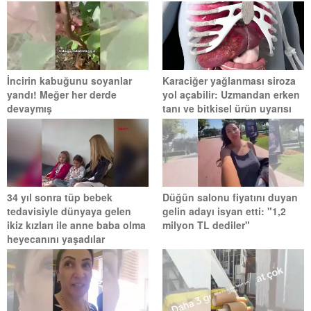
İncirin kabuğunu soyanlar
Karaciğer yağlanması siroza
yandı! Meğer her derde
yol açabilir: Uzmandan erken
devaymış
tanı ve bitkisel ürün uyarısı
34 yıl sonra tüp bebek
Düğün salonu fiyatını duyan
tedavisiyle dünyaya gelen
gelin adayı isyan etti: "1,2
ikiz kızları ile anne baba olma
milyon TL dediler"
heyecanını yaşadılar