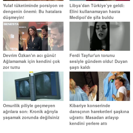
Yulaf tüketiminde porsiyon ve
Libya’dan Türkiye’ye geldi:
dengenin önemi: Bu hatalara
Elini kullanamayan hasta
düşmeyin!
Medipol’de şifa buldu
Devrim Özkan'ın acı günü!
Ferdi Tayfur'un torunu
Ağlamamak için kendini çok
sesiyle gündem oldu! Duyan
zor tuttu
şaştı kaldı
Omurilik piliyle geçmeyen
Kibariye konserinde
ağrılara son: Kronik ağrıyla
dansçının hareketleri şaşkına
yaşamak zorunda değilsiniz
uğrattı: Masadan atlayıp
kendini yerlere attı