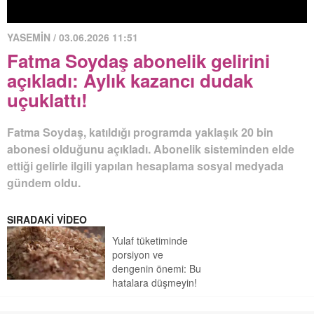
YASEMİN / 03.06.2026 11:51
Fatma Soydaş abonelik gelirini
açıkladı: Aylık kazancı dudak
uçuklattı!
Fatma Soydaş, katıldığı programda yaklaşık 20 bin
abonesi olduğunu açıkladı. Abonelik sisteminden elde
ettiği gelirle ilgili yapılan hesaplama sosyal medyada
gündem oldu.
SIRADAKİ VİDEO
Yulaf tüketiminde
porsiyon ve
dengenin önemi: Bu
hatalara düşmeyin!