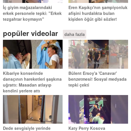
İç giyim mağazalarındaki
Eren Kaşıkçı'nın şampiyonluk
erkek personele tepki: "Erkek
afişini hurdalıkta bulan
tezgahtar koymayın"
kişiden öğüt gibi sözler!
popüler videolar
daha fazla
Kibariye konserinde
Bülent Ersoy'a 'Canavar'
dansçının hareketleri şaşkına
benzetmesi! Sosyal medyada
uğrattı: Masadan atlayıp
tepki çekti
kendini yerlere attı
Dede sevgisiyle yerinde
Katy Perry Kosova