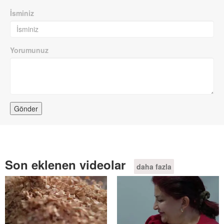
İsminiz
Yorumunuz
Son eklenen videolar
daha fazla