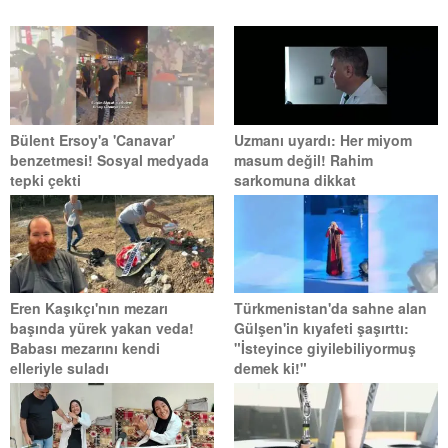
Bülent Ersoy'a 'Canavar'
Uzmanı uyardı: Her miyom
benzetmesi! Sosyal medyada
masum değil! Rahim
tepki çekti
sarkomuna dikkat
Eren Kaşıkçı'nın mezarı
Türkmenistan'da sahne alan
başında yürek yakan veda!
Gülşen'in kıyafeti şaşırttı:
Babası mezarını kendi
"İsteyince giyilebiliyormuş
elleriyle suladı
demek ki!"