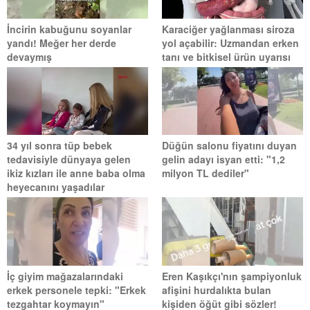
İncirin kabuğunu soyanlar
Karaciğer yağlanması siroza
yandı! Meğer her derde
yol açabilir: Uzmandan erken
devaymış
tanı ve bitkisel ürün uyarısı
34 yıl sonra tüp bebek
Düğün salonu fiyatını duyan
tedavisiyle dünyaya gelen
gelin adayı isyan etti: "1,2
ikiz kızları ile anne baba olma
milyon TL dediler"
heyecanını yaşadılar
İç giyim mağazalarındaki
Eren Kaşıkçı'nın şampiyonluk
erkek personele tepki: "Erkek
afişini hurdalıkta bulan
tezgahtar koymayın"
kişiden öğüt gibi sözler!