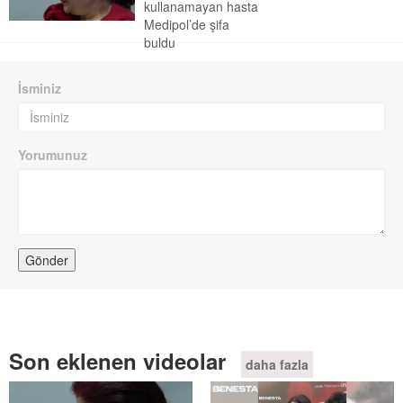
kullanamayan hasta
Medipol’de şifa
buldu
İsminiz
Yorumunuz
Son eklenen videolar
daha fazla