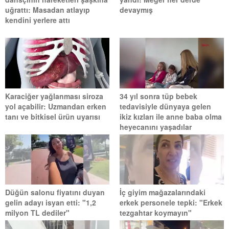
uğrattı: Masadan atlayıp
devaymış
kendini yerlere attı
Karaciğer yağlanması siroza
34 yıl sonra tüp bebek
yol açabilir: Uzmandan erken
tedavisiyle dünyaya gelen
tanı ve bitkisel ürün uyarısı
ikiz kızları ile anne baba olma
heyecanını yaşadılar
Düğün salonu fiyatını duyan
İç giyim mağazalarındaki
gelin adayı isyan etti: "1,2
erkek personele tepki: "Erkek
milyon TL dediler"
tezgahtar koymayın"