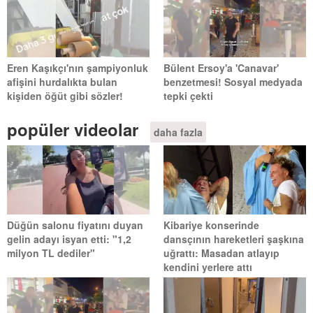
Eren Kaşıkçı'nın şampiyonluk
Bülent Ersoy'a 'Canavar'
afişini hurdalıkta bulan
benzetmesi! Sosyal medyada
kişiden öğüt gibi sözler!
tepki çekti
popüler videolar
daha fazla
Düğün salonu fiyatını duyan
Kibariye konserinde
gelin adayı isyan etti: "1,2
dansçının hareketleri şaşkına
milyon TL dediler"
uğrattı: Masadan atlayıp
kendini yerlere attı