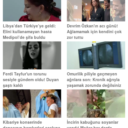
Libya’dan Türkiye’ye geldi:
Devrim Özkan'ın acı günü!
Elini kullanamayan hasta
Ağlamamak için kendini çok
Medipol’de şifa buldu
zor tuttu
Ferdi Tayfur'un torunu
Omurilik piliyle geçmeyen
sesiyle gündem oldu! Duyan
ağrılara son: Kronik ağrıyla
şaştı kaldı
yaşamak zorunda değilsiniz
Kibariye konserinde
İncirin kabuğunu soyanlar
dansçının hareketleri şaşkına
yandı! Meğer her derde