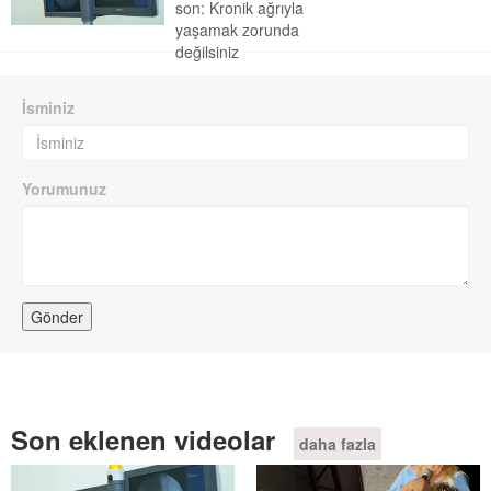
son: Kronik ağrıyla
yaşamak zorunda
değilsiniz
İsminiz
Yorumunuz
Son eklenen videolar
daha fazla