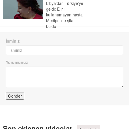
Libya’dan Türkiye’ye
geldi: Elini
kullanamayan hasta
Medipol’de şifa
buldu
İsminiz
Yorumunuz
Son eklenen videolar