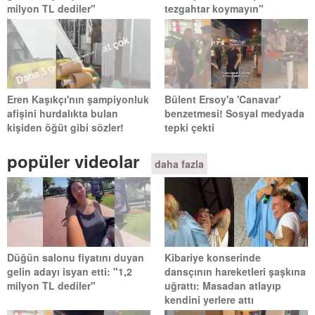
milyon TL dediler"
tezgahtar koymayın"
Eren Kaşıkçı'nın şampiyonluk
Bülent Ersoy'a 'Canavar'
afişini hurdalıkta bulan
benzetmesi! Sosyal medyada
kişiden öğüt gibi sözler!
tepki çekti
popüler videolar
daha fazla
Düğün salonu fiyatını duyan
Kibariye konserinde
gelin adayı isyan etti: "1,2
dansçının hareketleri şaşkına
milyon TL dediler"
uğrattı: Masadan atlayıp
kendini yerlere attı