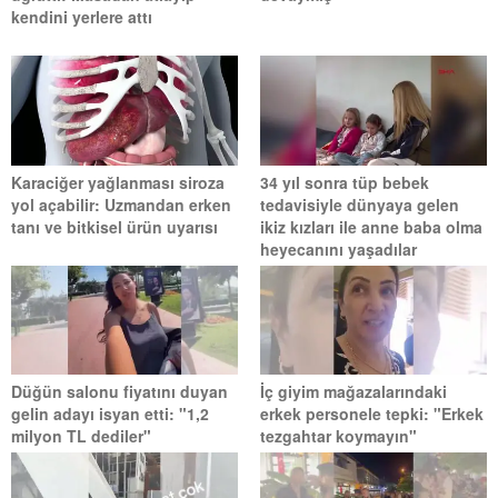
kendini yerlere attı
Karaciğer yağlanması siroza
34 yıl sonra tüp bebek
yol açabilir: Uzmandan erken
tedavisiyle dünyaya gelen
tanı ve bitkisel ürün uyarısı
ikiz kızları ile anne baba olma
heyecanını yaşadılar
Düğün salonu fiyatını duyan
İç giyim mağazalarındaki
gelin adayı isyan etti: "1,2
erkek personele tepki: "Erkek
milyon TL dediler"
tezgahtar koymayın"