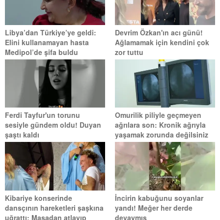
Libya’dan Türkiye’ye geldi:
Devrim Özkan'ın acı günü!
Elini kullanamayan hasta
Ağlamamak için kendini çok
Medipol’de şifa buldu
zor tuttu
Ferdi Tayfur'un torunu
Omurilik piliyle geçmeyen
sesiyle gündem oldu! Duyan
ağrılara son: Kronik ağrıyla
şaştı kaldı
yaşamak zorunda değilsiniz
Kibariye konserinde
İncirin kabuğunu soyanlar
dansçının hareketleri şaşkına
yandı! Meğer her derde
uğrattı: Masadan atlayıp
devaymış