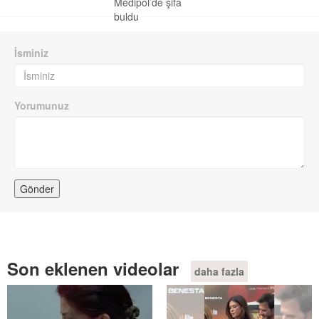
Medipol’de şifa
buldu
İsminiz
Yorumunuz
Son eklenen videolar
daha fazla