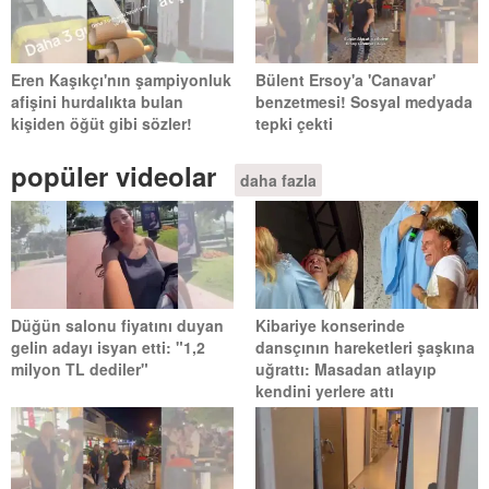
Eren Kaşıkçı'nın şampiyonluk
Bülent Ersoy'a 'Canavar'
afişini hurdalıkta bulan
benzetmesi! Sosyal medyada
kişiden öğüt gibi sözler!
tepki çekti
popüler videolar
daha fazla
Düğün salonu fiyatını duyan
Kibariye konserinde
gelin adayı isyan etti: "1,2
dansçının hareketleri şaşkına
milyon TL dediler"
uğrattı: Masadan atlayıp
kendini yerlere attı