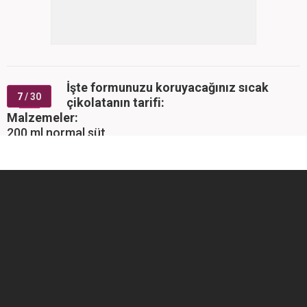
1 silme yemek kaşığı çiğ kakao
1 çay kaşığı ucu ile toz zencefil