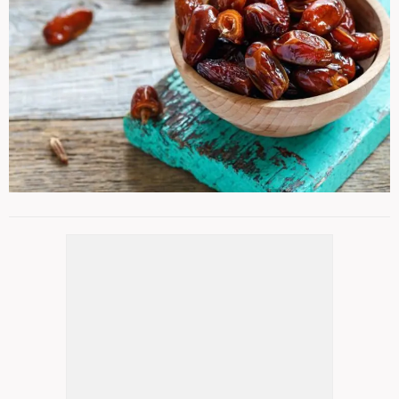
İşte formunuzu koruyacağınız sıcak
7
/ 30
çikolatanın tarifi:
Malzemeler:
200 ml normal süt
1 adet kuru hurma (çekirdeği çıkarılmış; suda
bekletilmiş)