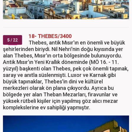
18- THEBES/3400
5
/ 22
Thebes, antik Mısır'ın en önemli ve büyük
şehirlerinden biriydi. Nil Nehri'nin doğu kıyısında yer
alan Thebes, Mısır'ın orta bölgesinde bulunuyordu.
Antik Mısır'ın Yeni Krallık döneminde (MÖ 16. - 11.
yüzyıl) başkenti olan Thebes, pek çok önemli tapınak,
saray ve anıtla süslenmişti. Luxor ve Karnak gibi
büyük tapınaklar, Thebes'in dini ve kültürel
merkezleri olarak ön plana çıkıyordu. Ayrıca bu
bölgede yer alan Theban Mezarları, firavunlar ve
yüksek rütbeli kişiler için yapılmış göz alıcı mezar
komplekslerine ev sahipliği yapmıştır.