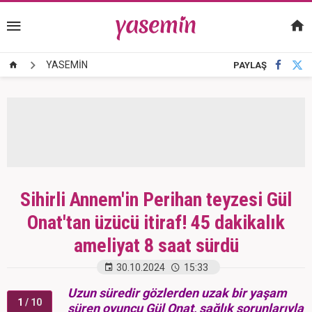
YASEMİN
PAYLAŞ
Sihirli Annem'in Perihan teyzesi Gül
Onat'tan üzücü itiraf! 45 dakikalık
ameliyat 8 saat sürdü
30.10.2024
15:33
Uzun süredir gözlerden uzak bir yaşam
1
/ 10
süren oyuncu Gül Onat, sağlık sorunlarıyla