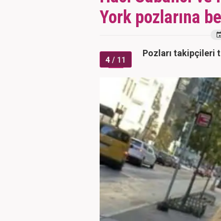
York pozlarına be
Pozları takipçileri
4
/ 11