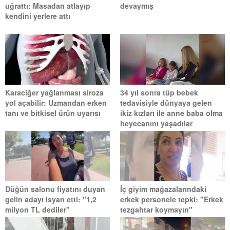
uğrattı: Masadan atlayıp
devaymış
kendini yerlere attı
Karaciğer yağlanması siroza
34 yıl sonra tüp bebek
yol açabilir: Uzmandan erken
tedavisiyle dünyaya gelen
tanı ve bitkisel ürün uyarısı
ikiz kızları ile anne baba olma
heyecanını yaşadılar
Düğün salonu fiyatını duyan
İç giyim mağazalarındaki
gelin adayı isyan etti: "1,2
erkek personele tepki: "Erkek
milyon TL dediler"
tezgahtar koymayın"