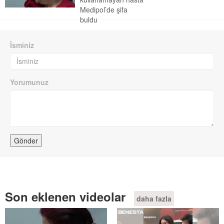
Medipol’de şifa
buldu
İsminiz
Yorumunuz
Son eklenen videolar
daha fazla