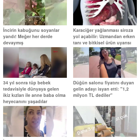
İncirin kabuğunu soyanlar
Karaciğer yağlanması siroza
yandı! Meğer her derde
yol açabilir: Uzmandan erken
devaymış
tanı ve bitkisel ürün uyarısı
34 yıl sonra tüp bebek
Düğün salonu fiyatını duyan
tedavisiyle dünyaya gelen
gelin adayı isyan etti: "1,2
ikiz kızları ile anne baba olma
milyon TL dediler"
heyecanını yaşadılar