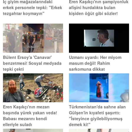
İç giyim mağazalarındaki
Eren Kaşıkçı'nın şampiyonluk
erkek personele tepki: "Erkek
afişini hurdalıkta bulan
tezgahtar koymayın"
kişiden öğüt gibi sözler!
Bülent Ersoy'a 'Canavar'
Uzmanı uyardı: Her miyom
benzetmesi! Sosyal medyada
masum değil! Rahim
tepki çekti
sarkomuna dikkat
Eren Kaşıkçı'nın mezarı
Türkmenistan'da sahne alan
başında yürek yakan veda!
Gülşen'in kıyafeti şaşırttı:
Babası mezarını kendi
"İsteyince giyilebiliyormuş
elleriyle suladı
demek ki!"