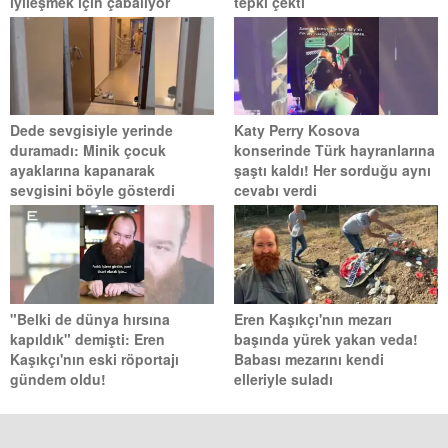
iyileşmek için çabalıyor
tepki çekti
Dede sevgisiyle yerinde
Katy Perry Kosova
duramadı: Minik çocuk
konserinde Türk hayranlarına
ayaklarına kapanarak
şaştı kaldı! Her sorduğu aynı
sevgisini böyle gösterdi
cevabı verdi
"Belki de dünya hırsına
Eren Kaşıkçı'nın mezarı
kapıldık" demişti: Eren
başında yürek yakan veda!
Kaşıkçı'nın eski röportajı
Babası mezarını kendi
gündem oldu!
elleriyle suladı