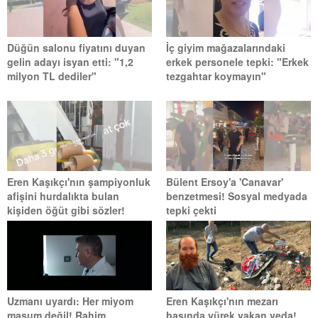
Düğün salonu fiyatını duyan
İç giyim mağazalarındaki
gelin adayı isyan etti: "1,2
erkek personele tepki: "Erkek
milyon TL dediler"
tezgahtar koymayın"
Eren Kaşıkçı'nın şampiyonluk
Bülent Ersoy'a 'Canavar'
afişini hurdalıkta bulan
benzetmesi! Sosyal medyada
kişiden öğüt gibi sözler!
tepki çekti
Uzmanı uyardı: Her miyom
Eren Kaşıkçı'nın mezarı
masum değil! Rahim
başında yürek yakan veda!