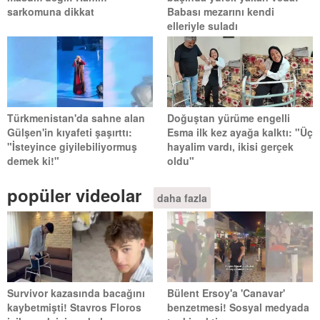
sarkomuna dikkat
Babası mezarını kendi
elleriyle suladı
Türkmenistan'da sahne alan
Doğuştan yürüme engelli
Gülşen'in kıyafeti şaşırttı:
Esma ilk kez ayağa kalktı: "Üç
"İsteyince giyilebiliyormuş
hayalim vardı, ikisi gerçek
demek ki!"
oldu"
popüler videolar
daha fazla
Survivor kazasında bacağını
Bülent Ersoy'a 'Canavar'
kaybetmişti! Stavros Floros
benzetmesi! Sosyal medyada