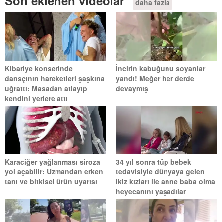
Son eklenen videolar
daha fazla
Kibariye konserinde
İncirin kabuğunu soyanlar
dansçının hareketleri şaşkına
yandı! Meğer her derde
uğrattı: Masadan atlayıp
devaymış
kendini yerlere attı
Karaciğer yağlanması siroza
34 yıl sonra tüp bebek
yol açabilir: Uzmandan erken
tedavisiyle dünyaya gelen
tanı ve bitkisel ürün uyarısı
ikiz kızları ile anne baba olma
heyecanını yaşadılar