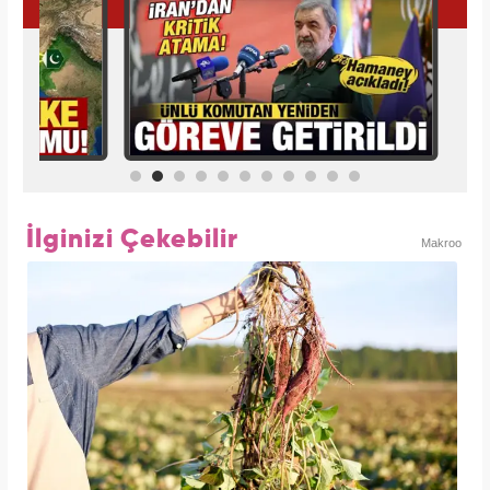
İlginizi Çekebilir
Makroo