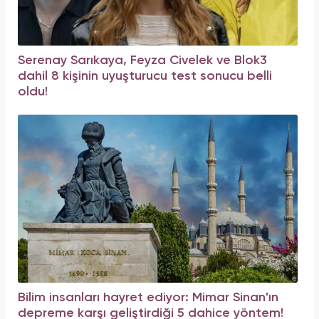
Serenay Sarıkaya, Feyza Civelek ve Blok3
dahil 8 kişinin uyuşturucu test sonucu belli
oldu!
Bilim insanları hayret ediyor: Mimar Sinan'ın
depreme karşı geliştirdiği 5 dahice yöntem!