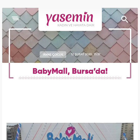
ANNE ÇOCUK
12 ŞUBAT 2020, 11:37
BabyMall, Bursa’da!