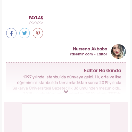
PAYLAŞ
Nursena Akbaba
Yasemin.com - Editör
Editör Hakkında
1997 yılında İstanbul'da dünyaya geldi. İlk, orta ve lise
öğrenimini İstanbul'da tamamladıktan sonra 2019 yılında
Sakarya Üniversitesi Gazetecilik Bölümü'nden mezun oldu.
2018 yılında Hürriyet Gazetesi ve 2019 yılında TRT'de
stajlarını tamamladı. 2021 yılından itibaren Kanal 7 Medya
Grubu bünyesinde yer alan Yasemin.com'da İçerik Editörü
olarak görev yapmaktadır.