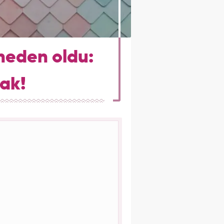
neden oldu:
sak!