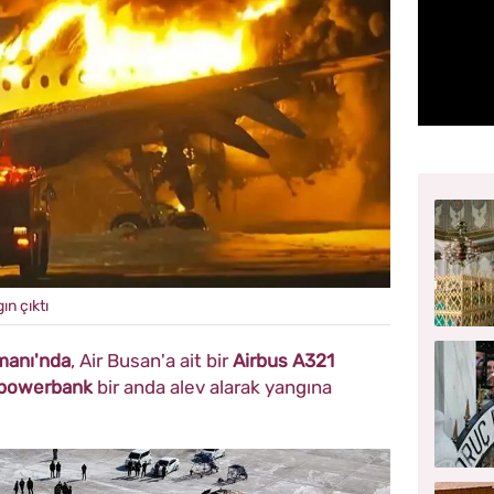
n çıktı
manı'nda
, Air Busan'a ait bir
Airbus A321
powerbank
bir anda alev alarak yangına