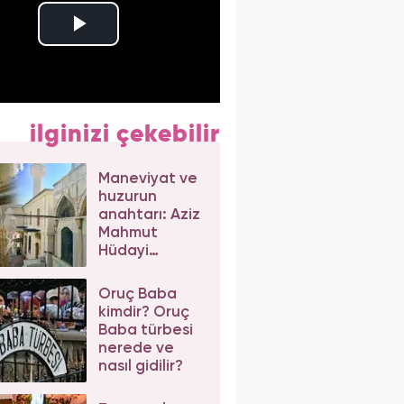
ilginizi çekebilir
Maneviyat ve
huzurun
anahtarı: Aziz
Mahmut
Hüdayi
Türbesi
Oruç Baba
kimdir? Oruç
Baba türbesi
nerede ve
nasıl gidilir?