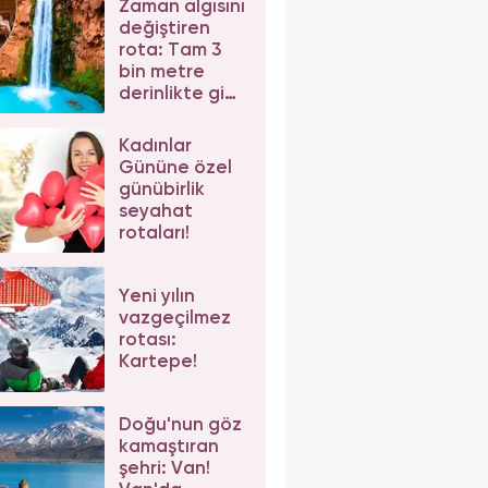
Zaman algısını
değiştiren
rota: Tam 3
bin metre
derinlikte gizli
sadece
katırla
Kadınlar
ulaşabiliyor!
Gününe özel
günübirlik
seyahat
rotaları!
Yeni yılın
vazgeçilmez
rotası:
Kartepe!
Doğu'nun göz
kamaştıran
şehri: Van!