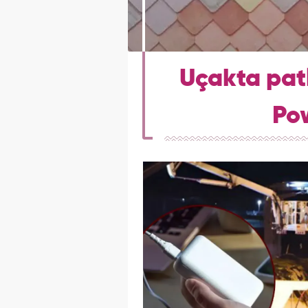
Uçakta pat
Pow