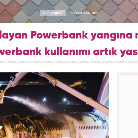
GEZİ REHBERİ
19 MART 2025, 11:39
layan Powerbank yangına 
erbank kullanımı artık ya