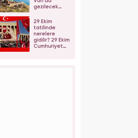
Van'da
gezilecek
yerler
nerelerdir?
29 Ekim
tatilinde
nerelere
gidilir? 29 Ekim
Cumhuriyet
Bayramında
ne yapılır?