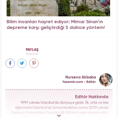
Bilim insanları hayret ediyor: Mimar Sinan'ın
depreme karşı geliştirdiği 5 dahice yöntem!
PAYLAŞ
Nursena Akbaba
Yasemin.com - Editör
Editör Hakkında
1997 yılında İstanbul'da dünyaya geldi. İlk, orta ve lise
öğrenimini İstanbul'da tamamladıktan sonra 2019 yılında
Sakarya Üniversitesi Gazetecilik Bölümü'nden mezun oldu.
2018 yılında Hürriyet Gazetesi ve 2019 yılında TRT'de