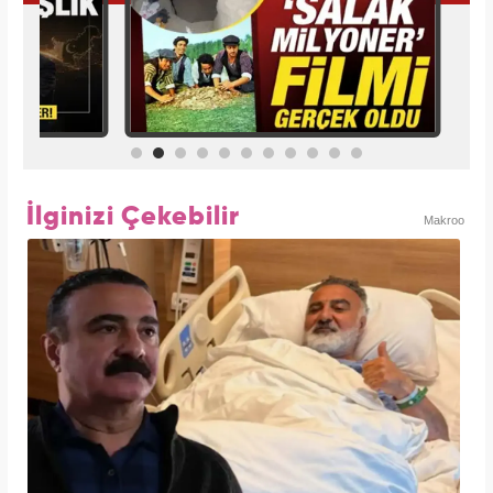
İlginizi Çekebilir
Makroo