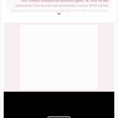
1997 yılında İstanbul'da dünyaya geldi. İlk, orta ve lise
öğrenimini İstanbul'da tamamladıktan sonra 2019 yılında
Sakarya Üniversitesi Gazetecilik Bölümü'nden mezun oldu.
2018 yılında Hürriyet Gazetesi ve 2019 yılında TRT'de
stajlarını tamamladı. 2021 yılından itibaren Kanal 7 Medya
Grubu bünyesinde yer alan Yasemin.com'da İçerik Editörü
olarak görev yapmaktadır.