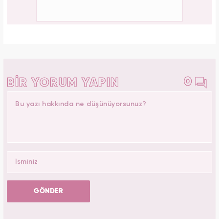
Elif Kocalı
Yasemin.com -
Editör Hakkında
1996 yılında Kocaeli’nde doğdu. İlk, orta ve lise öğrenimini
İstanbul Şile'de tamamladı. 2018’de Düzce Üniversitesi
Yönetim Bilişim Sistemleri bölümünden mezun oldu. Kanal7
Medya Grubu’na bağlı Haber7.com bünyesinde ‘SEO
Editörü’ unvanıyla görev yapmaktadır.