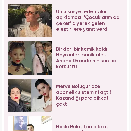
Galatasaray'ın yıldız oyuncusu Mauro Icardi
ile Wanda Nara'nın nafaka davasında karar
çıktı!
Bilim insanları hayret ediyor: Mimar Sinan'ın
depreme karşı geliştirdiği 5 dahice yöntem!