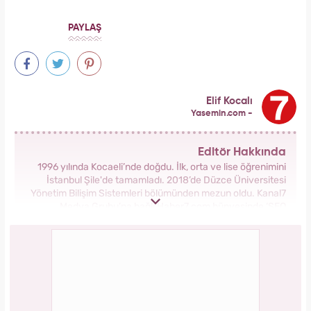
dahil 8 kişinin uyuşturucu test sonucu belli
oldu!
Bağcılar'da 06.06.2026 yoğunluğu: 54 çift
"Evet" demek için sıraya girdi!