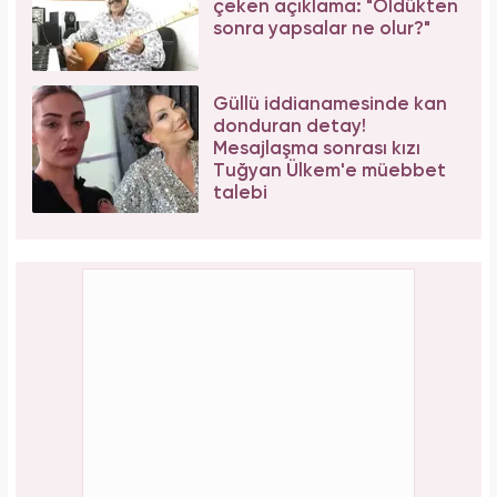
Aslı Bekiroğlu'ndan nazar isyanı: "Düz yolda
düştüm kaslarım yırtık!"
PAYLAŞ