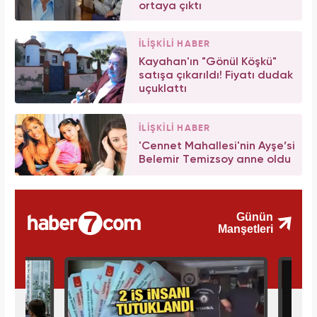
ortaya çıktı
İLİŞKİLİ HABER
Kayahan'ın "Gönül Köşkü"
satışa çıkarıldı! Fiyatı dudak
uçuklattı
İLİŞKİLİ HABER
'Cennet Mahallesi'nin Ayşe’si
Belemir Temizsoy anne oldu