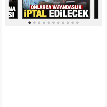
İlginizi Çekebilir
Makroo
Serenay Sarıkaya, Feyza Civelek ve Blok3