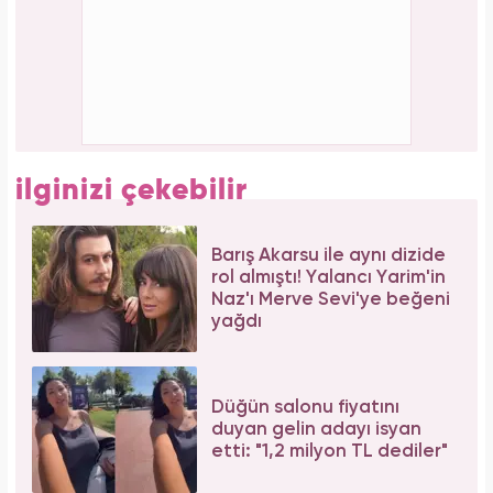
Forbes Iconoclast 50 listesi açıklandı: Taylor
Swift tarihin en zengin kadın müzisyeni oldu!