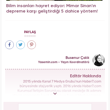
Bilim insanları hayret ediyor: Mimar Sinan'ın
depreme karşı geliştirdiği 5 dahice yöntem!
PAYLAŞ
Busenur Çalık
Yasemin.com - Yayın Koordinatörü
Editör Hakkında
2015 yılında Kanal 7 Medya Grubu'nun Haber7.com
bünyesinde stajyerlik yaptı. 2016 yılında Haber7.com
Kurumsal İletişim Sorumlusu olarak mesleğe ilk adımını
atarak sonrasında İçerik Editörü ve Sosyal Medya Uzmanı
olarak görev aldı. 2018 yılında yeni kurulan Yasemin.com
Kadın Sitesinde önce Haber Editörü sonrasında Haber Şefi
olarak görev yaptı. 2021 yılında Yasemin.com'un Yayın