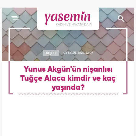
KEŞFET
08 EYLÜL 2025, 22:09
Yunus Akgün'ün nişanlısı
Tuğçe Alaca kimdir ve kaç
yaşında?