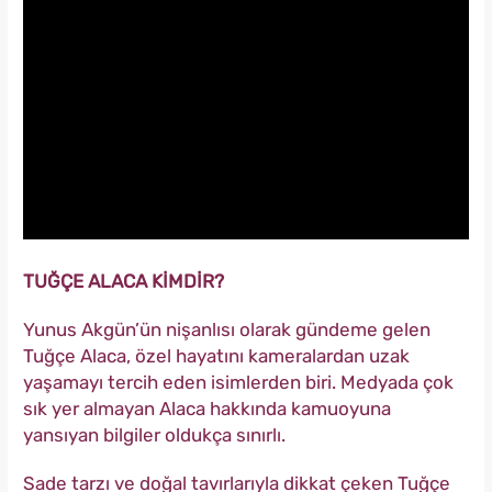
TUĞÇE ALACA KİMDİR?
Yunus Akgün’ün nişanlısı olarak gündeme gelen
Tuğçe Alaca, özel hayatını kameralardan uzak
yaşamayı tercih eden isimlerden biri. Medyada çok
sık yer almayan Alaca hakkında kamuoyuna
yansıyan bilgiler oldukça sınırlı.
Sade tarzı ve doğal tavırlarıyla dikkat çeken Tuğçe