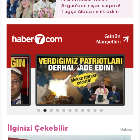
Akgün'den nişan sürprizi!
Tuğçe Alaca ile ilk adım
İlginizi Çekebilir
Makroo