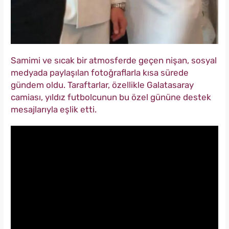
Samimi ve sıcak bir atmosferde geçen nişan, sosyal
medyada paylaşılan fotoğraflarla kısa sürede
gündem oldu. Taraftarlar, özellikle Galatasaray
camiası, yıldız futbolcunun bu özel gününe destek
mesajlarıyla eşlik etti.